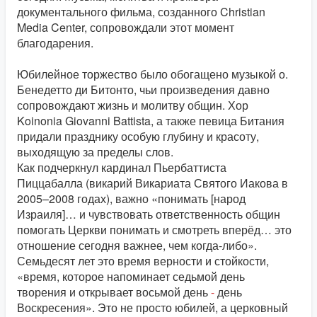
документального фильма, созданного Christian
Media Center, сопровождали этот момент
благодарения.
Юбилейное торжество было обогащено музыкой о.
Бенедетто ди Битонто, чьи произведения давно
сопровождают жизнь и молитву общин. Хор
Koinonia Giovanni Battista, а также певица Битания
придали празднику особую глубину и красоту,
выходящую за пределы слов.
Как подчеркнул кардинал Пьербаттиста
Пиццабалла (викарий Викариата Святого Иакова в
2005–2008 годах), важно «понимать [народ
Израиля]… и чувствовать ответственность общин
помогать Церкви понимать и смотреть вперёд… это
отношение сегодня важнее, чем когда-либо».
Семьдесят лет это время верности и стойкости,
«время, которое напоминает седьмой день
творения и открывает восьмой день
-
день
Воскресения». Это не просто юбилей, а церковный