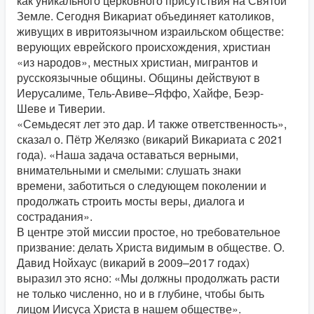
как уникального церковного присутствия на Святой
Земле. Сегодня Викариат объединяет католиков,
живущих в ивритоязычном израильском обществе:
верующих еврейского происхождения, христиан
«из народов», местных христиан, мигрантов и
русскоязычные общины. Общины действуют в
Иерусалиме, Тель-Авиве–Яффо, Хайфе, Беэр-
Шеве и Тиверии.
«Семьдесят лет
это дар. И также ответственность»,
сказал о. Пётр Желязко (викарий Викариата с 2021
года). «Наша задача оставаться верными,
внимательными и смелыми: слушать знаки
времени, заботиться о следующем поколении и
продолжать строить мосты веры, диалога и
сострадания».
В центре этой миссии простое, но требовательное
призвание: делать Христа видимым в обществе. О.
Давид Нойхаус (викарий в 2009–2017 годах)
выразил это ясно: «Мы должны продолжать расти
не только численно, но и в глубине, чтобы быть
лицом Иисуса Христа в нашем обществе».