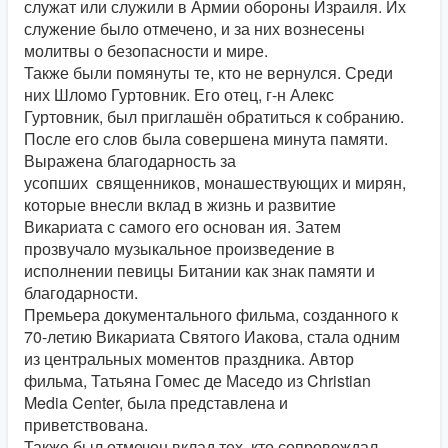
служат или служили в Армии обороны Израиля. Их
служение было отмечено, и за них вознесены
молитвы о безопасности и мире.
Также были помянуты те, кто не вернулся. Среди
них Шломо Гуртовник. Его отец, г-н Алекс
Гуртовник, был приглашён обратиться к собранию.
После его слов была совершена минута памяти.
Выражена благодарность за
усопших
священников, монашествующих и мирян,
которые внесли вклад в жизнь и развитие
Викариата с самого его основан
ия. Затем
прозвучало музыкальное произведение в
исполнении певицы Битании как знак памяти и
благодарности.
Премьера документального фильма, созданного к
70-летию Викариата Святого Иакова, стала одним
из центральных моментов праздника. Автор
фильма, Татьяна Гомес де Маседо из Christian
Media Center, была представлена и
приветствована.
Также был отмечен вклад тех, кто сопровождал