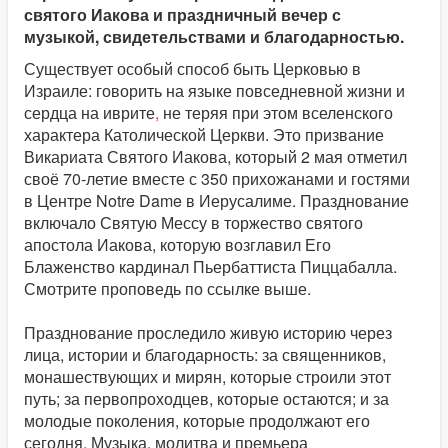
святого Иакова и праздничный вечер с
музыкой, свидетельствами и благодарностью.
Существует особый способ быть Церковью в
Израиле: говорить на языке повседневной жизни и
сердца на иврите
,
не теряя при этом вселенского
характера Католической Церкви. Это призвание
Викариата Святого Иакова, который 2 мая отметил
своё 70-летие вместе с 350 прихожанами и гостями
в Центре Notre Dame в Иерусалиме. Празднование
включало Святую Мессу в торжество святого
апостола Иакова, которую возглавил Его
Блаженство кардинал Пьербаттиста Пиццабалла.
Смотрите проповедь по ссылке выше.
Празднование проследило живую историю через
лица, истории и благодарность: за священников,
монашествующих и мирян, которые строили этот
путь; за первопроходцев, которые остаются; и за
молодые поколения, которые продолжают его
сегодня. Музыка, молитва и премьера