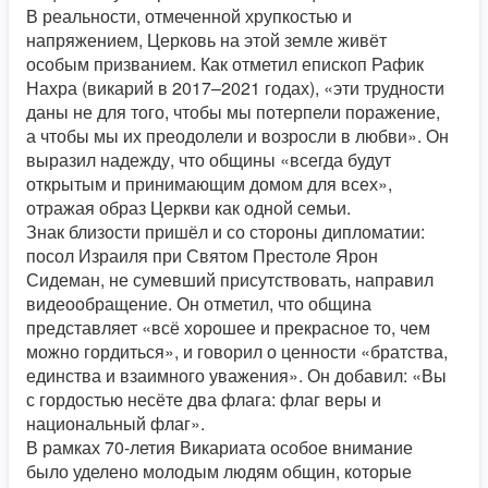
В реальности, отмеченной хрупкостью и
напряжением, Церковь на этой земле живёт
особым призванием. Как отметил епископ Рафик
Нахра (викарий в 2017–2021 годах), «эти трудности
даны не для того, чтобы мы потерпели поражение,
а чтобы мы их преодолели и возросли в любви». Он
выразил надежду, что общины «всегда будут
открытым и принимающим домом для всех»,
отражая образ Церкви как одной семьи.
Знак близости пришёл и со стороны дипломатии:
посол Израиля при Святом Престоле Ярон
Сидеман, не сумевший присутствовать, направил
видеообращение. Он отметил, что община
представляет «всё хорошее и прекрасное то, чем
можно гордиться», и говорил о ценности «братства,
единства и взаимного уважения». Он добавил: «Вы
с гордостью несёте два флага: флаг веры и
национальный флаг».
В рамках 70-летия Викариата особое внимание
было уделено молодым людям общин, которые