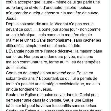
coût à accepter que l’autre - même celui qui parle une
autre langue et vient d’une autre histoire - puisse
m’apprendre quelque chose sur la manière de suivre
Jésus.
Depuis soixante-dix ans, le Vicariat n’a pas reculé
devant ce coût. Il l’a porté jour après jour - non comme
un acte héroïque, mais comme la manière simple
d’aimer le Christ. Sans triomphalisme, sans cacher les
difficultés - simplement en lui restant fidèle.
L’Évangile nous offre l’image décisive : la maison bâtie
sur le roc. Non pas une demeure privée, mais une
maison communautaire, ferme au milieu des tempêtes
de l’histoire.
Combien de tempêtes ont traversé cette Église en
soixante-dix ans ? Et pourtant, ce qui lui a permis de
tenir n’a pas été une stratégie ecclésiastique, mais un
unique fondement : Jésus.
Seule une Église qui puise sa vie dans le Christ peut
demeurer unie dans la diversité. Seule une Église
bâtie sur lui peut traverser les conflits sans se briser.
Seule une Église qui le reconnaît comme le roc de son