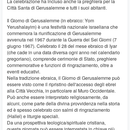
La celebrazione ha incluso anche la preghiera per la
Città Santa di Gerusalemme e tutti i suoi abitanti.
Il Giorno di Gerusalemme (in ebraico: Yom
Yerushalayim) è una festività nazionale israeliana che
commemora la riunificazione di Gerusalemme
avvenuta nel 1967 durante la Guerra dei Sei Giorni (7
giugno 1967). Celebrato il 28 del mese ebraico di Iyar
(che cade in una data diversa ogni anno nel calendario
gregoriano), comprende cerimonie di Stato, preghiere
commemorative e funzioni di ringraziamento, oltre a
eventi educativi.
Nella tradizione ebraica, il Giorno di Gerusalemme può
essere visto come il ripristino dell'accesso degli ebrei
alla Città Vecchia, in particolare al Muro Occidentale.
Può anche essere interpretato religiosamente, da
alcuni, come parte della divina provvidenza nella storia
ed è spesso celebrato con salmi di ringraziamento
(Hallel) e liturgie speciali.
Da una prospettiva teologica/spirituale cristiana,
questa giornata può essere interpretata in chiave più