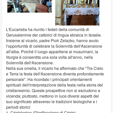
L'Eucaristia ha riunito i fedeli della comunità di
Gerusalemme dei cattolici di lingua ebraica in Israele.
Insieme al vicario, padre Piotr Zelazko, hanno avuto
l'opportunità di celebrare la Solennità dell'Ascensione
all'alba. Poiché il luogo appartiene ai musulmani, la
liturgia è consentita una sola volta all'anno, nella
Solennità dell'Ascensione.
Nella sua omelia, il vicario ha affermato che "Tra Cielo
e Terra la festa dell'Ascensione diventa profondamente
personale". Ha ricordato i principali orientamenti
spirituali dell'interpretazione della festa nella storia del
cristianesimo. Queste prospettive non si escludono a
vicenda; piuttosto, mettono in luce diversi aspetti del
suo significato attraverso le tradizioni teologiche e i
periodi storici:
1. Cristologica (Glorificazione di Cristo)