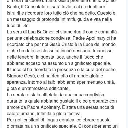
dimora nel cuore umano. Gesù promette che lo Spirito
Santo, il Consolatore, sarà inviato ai credenti per
istruirli e ricordare loro tutto ciò che ha detto. Questo è
un messaggio di profonda intimità, guida e vita nella
luce di Dio.
La sera di Lag BaOmer, ci siamo riuniti come comunità
per una celebrazione condivisa. Padre Apolinary ci ha
ricordato che per noi Gesù Cristo è la Luce del mondo
e che ha dato se stesso affinché nessuno rimanesse
nelle tenebre. In questa luce, anche il fuoco che
abbiamo acceso ha assunto un significato speciale.
Il fuoco ci ha ricordato la presenza e la cura del nostro
Signore Gesù, e ci ha riempito di grande gioia e
speranza. Intorno al falò, abbiamo sperimentato unità,
gioia e un'atmosfera edificante.
La serata è stata allietata da una cena condivisa,
durante la quale abbiamo gustato il cibo preparato con
amore da Padre Apolinary. È stata una serata ricca di
calore umano, intimità e gioia festiva.
Per noi, cristiani di lingua ebraica, celebrare questa
giornata ha un significato speciale. Ci consideriamo un