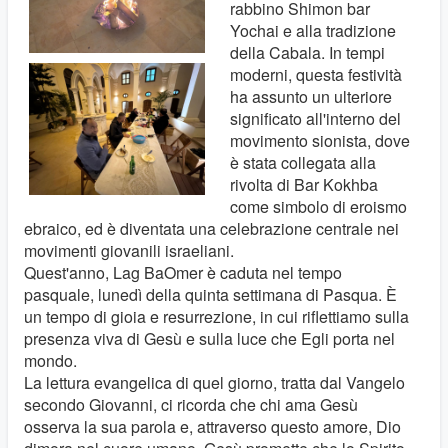
rabbino Shimon bar
Yochai e alla tradizione
della Cabala. In tempi
moderni, questa festività
ha assunto un ulteriore
significato all'interno del
movimento sionista, dove
è stata collegata alla
rivolta di Bar Kokhba
come simbolo di eroismo
ebraico, ed è diventata una celebrazione centrale nei
movimenti giovanili israeliani.
Quest'anno, Lag BaOmer è caduta nel tempo
pasquale, lunedì della quinta settimana di Pasqua. È
un tempo di gioia e resurrezione, in cui riflettiamo sulla
presenza viva di Gesù e sulla luce che Egli porta nel
mondo.
La lettura evangelica di quel giorno, tratta dal Vangelo
secondo Giovanni, ci ricorda che chi ama Gesù
osserva la sua parola e, attraverso questo amore, Dio