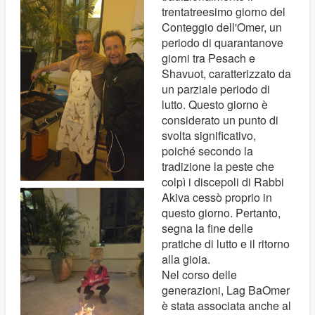
trentatreesimo giorno del
Conteggio dell'Omer, un
periodo di quarantanove
giorni tra Pesach e
Shavuot, caratterizzato da
un parziale periodo di
lutto. Questo giorno è
considerato un punto di
svolta significativo,
poiché secondo la
tradizione la peste che
colpì i discepoli di Rabbi
Akiva cessò proprio in
questo giorno. Pertanto,
segna la fine delle
pratiche di lutto e il ritorno
alla gioia.
Nel corso delle
generazioni, Lag BaOmer
è stata associata anche al