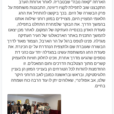
הארחה "קאזה נובה" שבטבריה. לאחר ארוחת הערב
התקבצנו שוב לתפילת לקציו דיווינה, התבוננות משותפת על
פרק הבשורה של היום. בכך ביקשנו להתחיל את החג
הלאומי המצויין היום, מצויידים במזון רוחני שילווה אותנו
בהמשך הדרך. את הבוקר שלמחרת התחלנו בתפילה,
סעודת האדון בכנסייה העתיקה של המקום. לאחר מכן יצאנו
להמשך התכנית באתר הארכאולוגי של העיר העתיקה
מגדלה. פנינו לטפס ברגל על הר הארבל, הצמוד מאוד לדרך
הבשורה שעוברת שם ולתצפית הנהדרת על ים הכינרת. את
סעודת החג המשותפת עשינו במגדלה יחד עם כהני דת
נוספים שהגיעו מדרך אחרת, וזכינו לחלוק חוויות ולהעמיק
קשרים מתוך הצטלבות הדרכים וחום המאכלים. זו
ההזדמנות להודות לכל הטורחים הן בענייני המזון הן בעניין
הלוגיסטיקה, ובראש ובראשונה כמובן לאב הרוחני היקר
שלנו, אב אפולינרי, שאלוהים יתן לו עוד הרבה כוח ושמחה
בחיים.