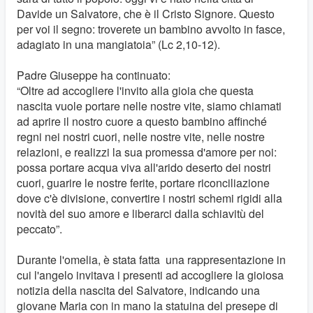
Davide un Salvatore, che è il Cristo Signore. Questo
per voi il segno: troverete un bambino avvolto in fasce,
adagiato in una mangiatoia” (Lc 2,10-12).
Padre Giuseppe ha continuato:
“Oltre ad accogliere l'invito alla gioia che questa
nascita vuole portare nelle nostre vite, siamo chiamati
ad aprire il nostro cuore a questo bambino affinché
regni nei nostri cuori, nelle nostre vite, nelle nostre
relazioni, e realizzi la sua promessa d'amore per noi:
possa portare acqua viva all'arido deserto dei nostri
cuori, guarire le nostre ferite, portare riconciliazione
dove c'è divisione, convertire i nostri schemi rigidi alla
novità del suo amore e liberarci dalla schiavitù del
peccato”.
Durante l'omelia, è stata fatta una rappresentazione in
cui l'angelo invitava i presenti ad accogliere la gioiosa
notizia della nascita del Salvatore, indicando una
giovane Maria con in mano la statuina del presepe di