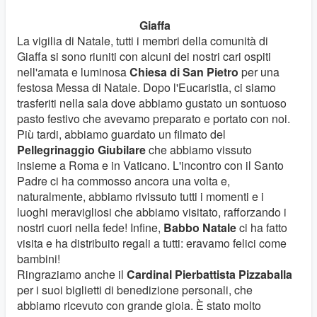
Giaffa
La vigilia di Natale, tutti i membri della comunità di
Giaffa si sono riuniti con alcuni dei nostri cari ospiti
nell'amata e luminosa
Chiesa di San Pietro
per una
festosa Messa di Natale. Dopo l'Eucaristia, ci siamo
trasferiti nella sala dove abbiamo gustato un sontuoso
pasto festivo che avevamo preparato e portato con noi.
Più tardi, abbiamo guardato un filmato del
Pellegrinaggio Giubilare
che abbiamo vissuto
insieme a Roma e in Vaticano. L'incontro con il Santo
Padre ci ha commosso ancora una volta e,
naturalmente, abbiamo rivissuto tutti i momenti e i
luoghi meravigliosi che abbiamo visitato, rafforzando i
nostri cuori nella fede! Infine,
Babbo Natale
ci ha fatto
visita e ha distribuito regali a tutti: eravamo felici come
bambini!
Ringraziamo anche il
Cardinal Pierbattista Pizzaballa
per i suoi biglietti di benedizione personali, che
abbiamo ricevuto con grande gioia. È stato molto