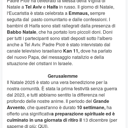
Padre Piotr ha celebrato la Messa della Vigilia di
Natale a
Tel Aviv
e
Haifa
in russo. Il giorno di Natale,
l'Eucaristia è stata celebrata a
Emmaus,
sempre
seguita dal pasto comunitario e dalle confessioni. I
bambini di Haifa sono stati rallegrati dalla presenza di
Babbo Natale
, che ha portato loro piccoli doni. Doni
per tutti i partecipanti sono stati deposti sotto l'albero
anche a Tel Aviv. Padre Piotr è stato intervistato dal
canale televisivo israeliano
Kan 11,
dove ha parlato
del nuovo Papa, del messaggio natalizio e della
situazione dei cristiani in Israele.
Gerusalemme
Il Natale 2025 è stato una vera benedizione per la
nostra comunità. È stata la prima festività senza guerra
dal 2023, e tutti abbiamo sentito la differenza nel
profondo delle nostre anime. Il periodo del
Grande
Avvento
, che quest'anno è durato
10 settimane,
ha
offerto una significativ
a preparazione spirituale ed è
culminato in una giornata di ritiro il
13 dicembre (per
saperne di più: QUI).