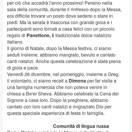
per ciò che accadrà l'anno prossimo! Persino nella
sala della comunità, durante il rinfresco dopo la Messa,
era difficile trovare un posto dove sedersi o stare in
piedi. Ma la serata è trascorsa con grande gioia e i
partecipanti sono tornati a casa felici con un piccolo
regalo di
Panettone, i
l tradizionale dolce natalizio
italiano.
Il giorno di Natale, dopo la Messa festiva, ci siamo
seduti insieme, abbiamo mangiato, bevuto e cantato
canti natalizi. Anche questa celebrazione è stata piena
di gioia e pace.
Venerdì 26 dicembre, nel pomeriggio, insieme a Greg,
il volontario, ci siamo recati a
Dimona
per far visita a
una famiglia numerosa che non poteva venire in
chiesa a Be'er Sheva. Abbiamo celebrato la Cena del
Signore a casa loro. Dopo la preghiera, abbiamo
cantato con loro canti natalizi e ringraziato Dio per
questa speciale esperienza di festa in famiglia.
Comunità di lingua russa