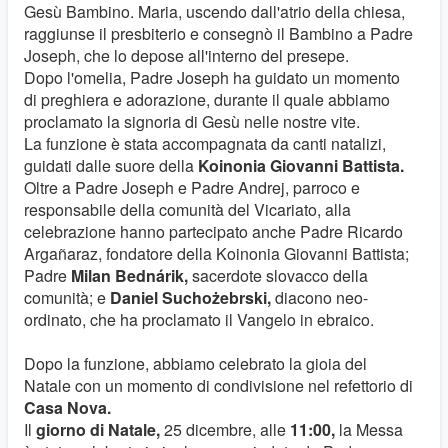
Gesù Bambino. Maria, uscendo dall'atrio della chiesa,
raggiunse il presbiterio e consegnò il Bambino a Padre
Joseph, che lo depose all'interno del presepe.
Dopo l'omelia, Padre Joseph ha guidato un momento
di preghiera e adorazione, durante il quale abbiamo
proclamato la signoria di Gesù nelle nostre vite.
La funzione è stata accompagnata da canti natalizi,
guidati dalle suore della
Koinonia Giovanni Battista.
Oltre a Padre Joseph e Padre Andrej, parroco e
responsabile della comunità del Vicariato, alla
celebrazione hanno partecipato anche Padre Ricardo
Argañaraz, fondatore della Koinonia Giovanni Battista;
Padre
Milan Bednárik,
sacerdote slovacco della
comunità; e
Daniel Suchożebrski,
diacono neo-
ordinato, che ha proclamato il Vangelo in ebraico.
Dopo la funzione, abbiamo celebrato la gioia del
Natale con un momento di condivisione nel refettorio di
Casa Nova.
Il
giorno di Natale,
25 dicembre, alle
11:00,
la Messa