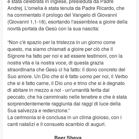
è stata celebrata in inglese, presieduta da Padre
Andrej. L'omelia è stata tenuta da Padre Ricardo, che
ha commentato il prologo del Vangelo di Giovanni
(Giovanni 1,1-18), esortando l'assemblea a gioire della
novità portata da Gesù con la sua nascita:
“Non c'è spazio per la tristezza in un giorno come
questo, ma siamo chiamati a gioire per ciò che il
Signore ha fatto per noi e ad essere testimoni, con la
nostra vita e la nostra voce, di questa grazia
straordinaria che Gesù ci ha fatto: il dono concreto del
Suo amore. Un Dio che si è fatto uomo per noi, il Verbo
che si è fatto carne, il Dio uno e trino che si è degnato
di abitare in mezzo a noi - un'umanità ferita dal
peccato, che ha camminato nelle tenebre e che è stata
sorprendentemente raggiunta dai raggi di luce della
Sua salvezza e redenzione.”
La cerimonia si è conclusa in un clima gioioso, con i
canti natalizi e il consueto scambio di auguri.
Beer Sheva