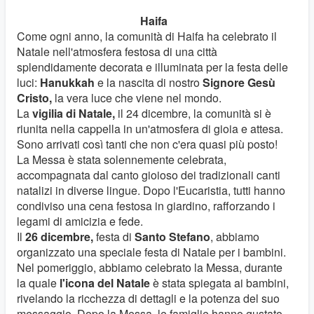
Haifa
Come ogni anno, la comunità di Haifa ha celebrato il
Natale nell'atmosfera festosa di una città
splendidamente decorata e illuminata per la festa delle
luci:
Hanukkah
e la nascita
di
nostro
Signore Gesù
Cristo,
la vera luce che viene nel mondo.
La
vigilia di Natale,
il 24 dicembre, la comunità si è
riunita nella cappella in un'atmosfera di gioia e attesa.
Sono arrivati così tanti che non c'era quasi più posto!
La Messa è stata solennemente celebrata,
accompagnata dal canto gioioso dei tradizionali canti
natalizi in diverse lingue. Dopo l'Eucaristia, tutti hanno
condiviso una cena festosa in giardino, rafforzando i
legami di amicizia e fede.
Il
26 dicembre,
festa di
Santo Stefano
, abbiamo
organizzato una speciale festa di Natale per i bambini.
Nel pomeriggio, abbiamo celebrato la Messa, durante
la quale
l'icona del Natale
è stata spiegata ai bambini,
rivelando la ricchezza di dettagli e la potenza del suo
messaggio. Dopo la Messa, le famiglie hanno gustato