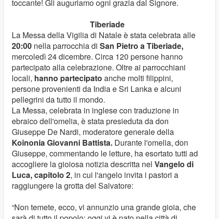
toccante! Gli auguriamo ogni grazia dal Signore.
Tiberiade
La Messa della Vigilia di Natale è stata celebrata alle
20:00
nella parrocchia di
San Pietro a Tiberiade,
mercoledì 24 dicembre. Circa 120 persone hanno
partecipato alla celebrazione. Oltre ai parrocchiani
locali,
hanno partecipato
anche molti filippini,
persone provenienti da India e Sri Lanka e alcuni
pellegrini da tutto il mondo.
La Messa, celebrata in inglese con traduzione in
ebraico dell'omelia, è stata presieduta da don
Giuseppe De Nardi, moderatore generale della
Koinonia Giovanni Battista.
Durante l'omelia, don
Giuseppe, commentando le letture, ha esortato tutti ad
accogliere la gioiosa notizia descritta nel
Vangelo di
Luca, capitolo 2
, in cui l'angelo invita i pastori a
raggiungere la grotta del Salvatore:
“Non temete, ecco, vi annunzio una grande gioia, che
sarà di tutto il popolo: oggi vi è nato nella città di