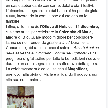
un pasto abbondante con carne, dolci e piatti festivi.
L'atmosfera allegra creata dai bambini ha portato gioia
a tutti, favorendo la comunione e il dialogo tra le
famiglie.
Infine, al termine dell'
Ottava di Natale,
il
31 dicembre,
ci siamo riuniti per celebrare la
Solennità di Maria,
Madre di Dio.
Quale modo migliore per concludere
l'anno se non rendendo grazie a Dio? Durante la
Comunione, abbiamo cantato il salmo: "
Alzerò il calice
della salvezza e invocherò il nome del Signore" -
una
preghiera di gratitudine per tutte le benedizioni ricevute
durante un anno segnato dalla sofferenza della guerra.
La celebrazione si è conclusa con il
Magnificat,
unendoci alla gioia di Maria e affidando il nuovo anno
alla sua cura materna.