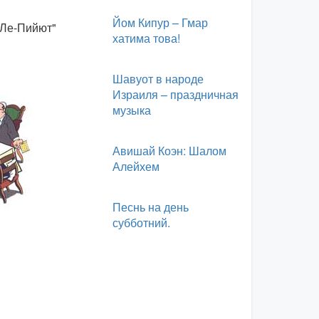
Йом Кипур – Гмар
 Ле-Пийют"
хатима това!
Шавуот в народе
Израиля – праздничная
музыка
Авишай Коэн: Шалом
Алейхем
Песнь на день
субботний.