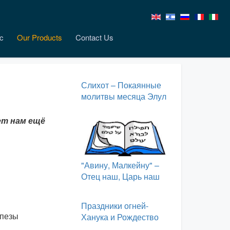
c
Our Products
Contact Us
Слихот – Покаянные
молитвы месяца Элул
ет нам ещё
"Авину, Малкейну" –
Отец наш, Царь наш
Праздники огней-
апезы
Ханука и Рождество