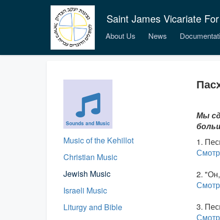
Saint James Vicariate For
About Us
News
Documentat
Пасх
Мы сд
Sounds and Music
больш
Music of the Kehillot
1. Пес
Смотр
Christian Music
Jewish Music
2. "Он
Смотр
Israeli Music
3. Пес
Liturgy and Bible
Смотр