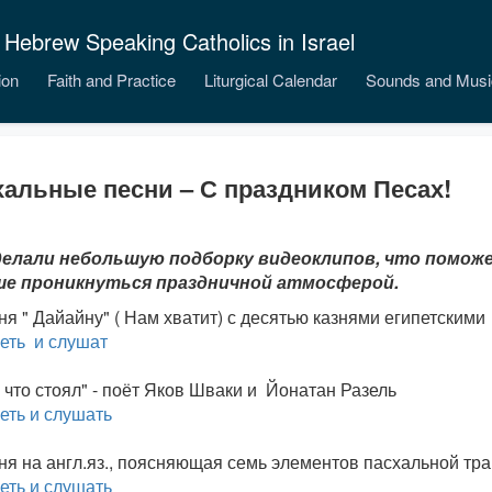
 Hebrew Speaking Catholics in Israel
ion
Faith and Practice
Liturgical Calendar
Sounds and Musi
альные песни – С праздником Песах!
елали небольшую подборку видеоклипов, что помож
е проникнуться праздничной атмосферой.
ня " Дайайну" ( Нам хватит) с десятью казнями египетскими
еть и слушат
, что стоял" - поёт Яков Шваки и Йонатан Разель
еть и слушать
ня на англ.яз., поясняющая семь элементов пасхальной тр
еть и слушать