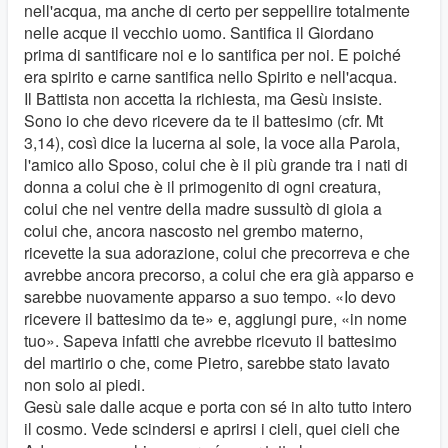
nell'acqua, ma anche di certo per seppellire totalmente
nelle acque il vecchio uomo. Santifica il Giordano
prima di santificare noi e lo santifica per noi. E poiché
era spirito e carne santifica nello Spirito e nell'acqua.
Il Battista non accetta la richiesta, ma Gesù insiste.
Sono io che devo ricevere da te il battesimo (cfr. Mt
3,14), così dice la lucerna al sole, la voce alla Parola,
l'amico allo Sposo, colui che è il più grande tra i nati di
donna a colui che è il primogenito di ogni creatura,
colui che nel ventre della madre sussultò di gioia a
colui che, ancora nascosto nel grembo materno,
ricevette la sua adorazione, colui che precorreva e che
avrebbe ancora precorso, a colui che era già apparso e
sarebbe nuovamente apparso a suo tempo. «Io devo
ricevere il battesimo da te» e, aggiungi pure, «in nome
tuo». Sapeva infatti che avrebbe ricevuto il battesimo
del martirio o che, come Pietro, sarebbe stato lavato
non solo ai piedi.
Gesù sale dalle acque e porta con sé in alto tutto intero
il cosmo. Vede scindersi e aprirsi i cieli, quei cieli che