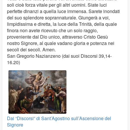
soli cioè forza vitale per gli altri uomini. Siate luci
perfette dinanzi a quella luce immensa. Sarete inondati
del suo splendore soprannaturale. Giungerà a voi,
limpidissima e diretta, la luce della Trinità, della quale
finora non avete ricevuto che un solo raggio,
proveniente dal Dio unico, attraverso Cristo Gesù
nostro Signore, al quale vadano gloria e potenza nei
secoli dei secoli. Amen.
San Gregorio Nazianzeno (dai suoi Discorsi 39,14-
16.20)
Dai “Discorsi” di Sant’Agostino sull’Ascensione del
Signore