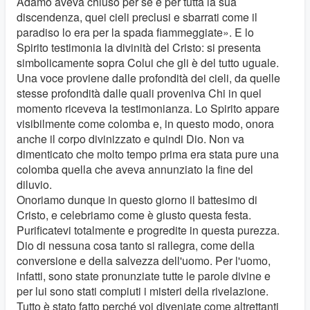
Adamo aveva chiuso per sé e per tutta la sua
discendenza, quei cieli preclusi e sbarrati come il
paradiso lo era per la spada fiammeggiate». E lo
Spirito testimonia la divinità del Cristo: si presenta
simbolicamente sopra Colui che gli è del tutto uguale.
Una voce proviene dalle profondità dei cieli, da quelle
stesse profondità dalle quali proveniva Chi in quel
momento riceveva la testimonianza. Lo Spirito appare
visibilmente come colomba e, in questo modo, onora
anche il corpo divinizzato e quindi Dio. Non va
dimenticato che molto tempo prima era stata pure una
colomba quella che aveva annunziato la fine del
diluvio.
Onoriamo dunque in questo giorno il battesimo di
Cristo, e celebriamo come è giusto questa festa.
Purificatevi totalmente e progredite in questa purezza.
Dio di nessuna cosa tanto si rallegra, come della
conversione e della salvezza dell'uomo. Per l'uomo,
infatti, sono state pronunziate tutte le parole divine e
per lui sono stati compiuti i misteri della rivelazione.
Tutto è stato fatto perché voi diveniate come altrettanti