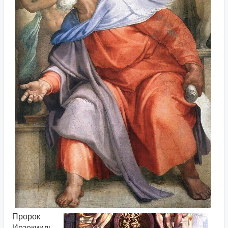
Пророк
Иезекииль