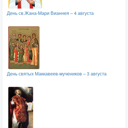
День св.Жана-Мари Вианнея – 4 августа
День святых Маккавеев-мучеников – 3 августа