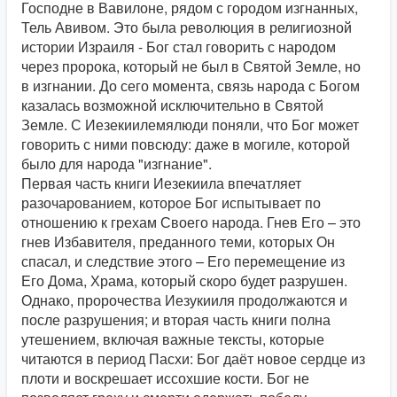
Господне в Вавилоне, рядом с городом изгнанных,
Тель Авивом. Это была революция в религиозной
истории Израиля - Бог стал говорить с народом
через пророка, который не был в Святой Земле, но
в изгнании. До сего момента, связь народа с Богом
казалась возможной исключительно в Святой
Земле. С Иезекиилемялюди поняли, что Бог может
говорить с ними повсюду: даже в могиле, которой
было для народа "изгнание".
Первая часть книги Иезекиила впечатляет
разочарованием, которое Бог испытывает по
отношению к грехам Своего народа. Гнев Его – это
гнев Избавителя, преданного теми, которых Он
спасал, и следствие этого – Его перемещение из
Его Дома, Храма, который скоро будет разрушен.
Однако, пророчества Иезукииля продолжаются и
после разрушения; и вторая часть книги полна
утешением, включая важные тексты, которые
читаются в период Пасхи: Бог даёт новое сердце из
плоти и воскрешает иссохшие кости. Бог не