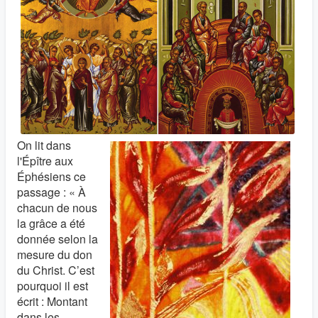
On lit dans
l'Épître aux
Éphésiens ce
passage : « À
chacun de nous
la grâce a été
donnée selon la
mesure du don
du Christ. C’est
pourquoi il est
écrit : Montant
dans les