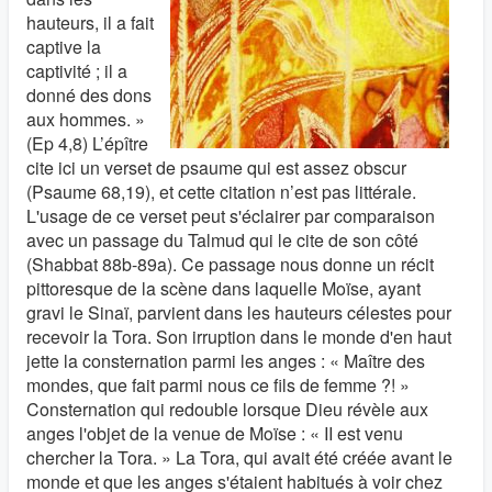
hauteurs, il a fait
captive la
captivité ; il a
donné des dons
aux hommes. »
(Ep 4,8) L’épître
cite ici un verset de psaume qui est assez obscur
(Psaume 68,19), et cette citation n’est pas littérale.
L'usage de ce verset peut s'éclairer par comparaison
avec un passage du Talmud qui le cite de son côté
(Shabbat 88b-89a). Ce passage nous donne un récit
pittoresque de la scène dans laquelle Moïse, ayant
gravi le Sinaï, parvient dans les hauteurs célestes pour
recevoir la Tora. Son irruption dans le monde d'en haut
jette la consternation parmi les anges : « Maître des
mondes, que fait parmi nous ce fils de femme ?! »
Consternation qui redouble lorsque Dieu révèle aux
anges l'objet de la venue de Moïse : « II est venu
chercher la Tora. » La Tora, qui avait été créée avant le
monde et que les anges s'étaient habitués à voir chez