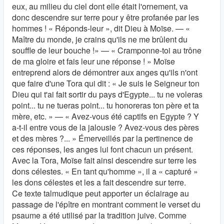
eux, au milieu du ciel dont elle était l'ornement, va
donc descendre sur terre pour y être profanée par les
hommes ! « Réponds-leur », dit Dieu à Moïse. — «
Maître du monde, je crains qu'ils ne me brûlent du
souffle de leur bouche !» — « Cramponne-toi au trône
de ma gloire et fais leur une réponse ! » Moïse
entreprend alors de démontrer aux anges qu'ils n'ont
que faire d'une Tora qui dit : « Je suis le Seigneur ton
Dieu qui t'ai fait sortir du pays d'Egypte... tu ne voleras
point... tu ne tueras point... tu honoreras ton père et ta
mère, etc. » — « Avez-vous été captifs en Egypte ? Y
a-t-il entre vous de la jalousie ? Avez-vous des pères
et des mères ?... » Émerveillés par la pertinence de
ces réponses, les anges lui font chacun un présent.
Avec la Tora, Moïse fait ainsi descendre sur terre les
dons célestes. « En tant qu'homme », il a « capturé »
les dons célestes et les a fait descendre sur terre.
Ce texte talmudique peut apporter un éclairage au
passage de l'épître en montrant comment le verset du
psaume a été utilisé par la tradition juive. Comme