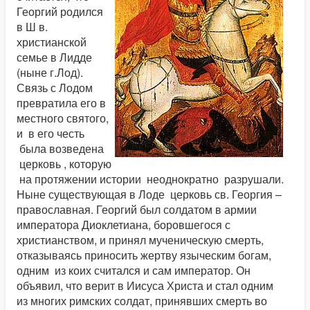
Георгий родился
в Ш в.
христианской
семье в Лидде
(ныне г.Лод).
Связь с Лодом
превратила его в
местного святого,
и в его честь
была возведена
церковь , которую
на протяжении истории неоднократно разрушали.
Ныне существующая в Лоде церковь св. Георгия –
православная. Георгий был солдатом в армии
императора Диоклетиана, боровшегося с
христианством, и принял мученическую смерть,
отказываясь приносить жертву языческим богам,
одним из коих считался и сам император. Он
объявил, что верит в Иисуса Христа и стал одним
из многих римских солдат, принявших смерть во