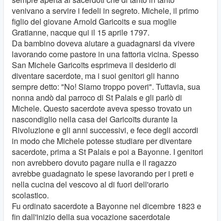
venivano a servire i fedeli in segreto. Michele, il primo
figlio del giovane Arnold Garicoits e sua moglie
Gratianne, nacque qui il 15 aprile 1797.
Da bambino doveva aiutare a guadagnarsi da vivere
lavorando come pastore in una fattoria vicina. Spesso
San Michele Garicoïts esprimeva il desiderio di
diventare sacerdote, ma i suoi genitori gli hanno
sempre detto: "No! Siamo troppo poveri". Tuttavia, sua
nonna andò dal parroco di St Palais e gli parlò di
Michele. Questo sacerdote aveva spesso trovato un
nascondiglio nella casa dei Garicoïts durante la
Rivoluzione e gli anni successivi, e fece degli accordi
in modo che Michele potesse studiare per diventare
sacerdote, prima a St Palais e poi a Bayonne. I genitori
non avrebbero dovuto pagare nulla e il ragazzo
avrebbe guadagnato le spese lavorando per i preti e
nella cucina del vescovo al di fuori dell'orario
scolastico.
Fu ordinato sacerdote a Bayonne nel dicembre 1823 e
fin dall'inizio della sua vocazione sacerdotale