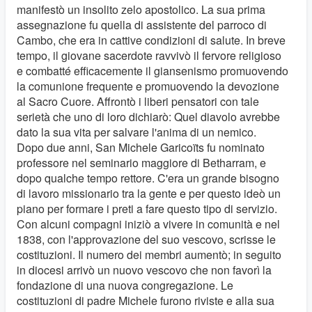
manifestò un insolito zelo apostolico. La sua prima
assegnazione fu quella di assistente del parroco di
Cambo, che era in cattive condizioni di salute. In breve
tempo, il giovane sacerdote ravvivò il fervore religioso
e combatté efficacemente il giansenismo promuovendo
la comunione frequente e promuovendo la devozione
al Sacro Cuore. Affrontò i liberi pensatori con tale
serietà che uno di loro dichiarò: Quel diavolo avrebbe
dato la sua vita per salvare l'anima di un nemico.
Dopo due anni, San Michele Garicoïts fu nominato
professore nel seminario maggiore di Betharram, e
dopo qualche tempo rettore. C'era un grande bisogno
di lavoro missionario tra la gente e per questo ideò un
piano per formare i preti a fare questo tipo di servizio.
Con alcuni compagni iniziò a vivere in comunità e nel
1838, con l'approvazione del suo vescovo, scrisse le
costituzioni. Il numero dei membri aumentò; in seguito
in diocesi arrivò un nuovo vescovo che non favorì la
fondazione di una nuova congregazione. Le
costituzioni di padre Michele furono riviste e alla sua