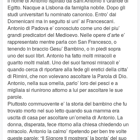
il nome di Antonio ispirato da Sant’Antonio il Grande di
Egitto. Nacque a Lisbona da famiglia nobile. Dopo gli
studi universitari fu nominato canonico. Entro’ dai
Domenicani ma in seguito si uni’ ai Francescani.
Antonio di Padova e’ conosciuto come uno dei piu’
grandi predicatori del Medioevo. Nelle opere d’arte e’
rappresentato mentre parla con San Francesco, o
tenendo in braccio Gesu’ Bambino, o in piedi sopra
uno dei suoi libri. Antonio ha fatto molti miracoli e
guarito molti malati. Uno dei suoi famosi miracoli e’
quando cerca di riportare alla fede gli eretici della citta’
di Rimini, che non volevano ascoltare la Parola di Dio.
Antonio, nella sua omelia, parlo’ loro dei pesci e a
migliaia si riunirono attorno a lui per ascoltare le sue
parole.
Piuttosto commuovente e’ la storia del bambino che fu
trovato morto nel suo letto quando sua mamma era
uscita di casa per ascoltare un’omelia di Antonio. La
donna, disperata, fece ritorno alla chiesa chiedendo un
miracolo. Antonio la calmo’ ripetendo per ben tre volte
queste parole: “Il Signore ti mostrera’ la bonta’ del suo