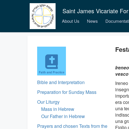
Saint James Vicariate For
About Us
News
Documentat
Fest
Ireneo
Faith and Practice
vescov
Bible and Interpretation
Ireneo
insegna
Preparation for Sunday Mass
importa
Our Liturgy
era con
una te
Mass in Hebrew
indisso
Our Father in Hebrew
una gr
Prayers and chosen Texts from the
Figlio 