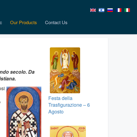
c
Our Products
Contact Us
ondo secolo. Da
stiana.
osi
Festa della
o
Trasfigurazione – 6
Agosto