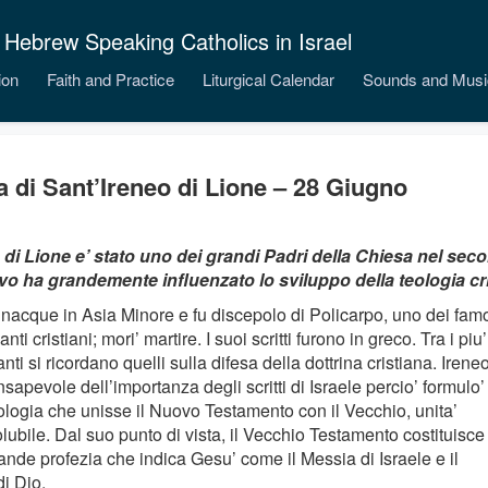
 Hebrew Speaking Catholics in Israel
ion
Faith and Practice
Liturgical Calendar
Sounds and Musi
a di Sant’Ireneo di Lione – 28 Giugno
 di Lione e’ stato uno dei grandi Padri della Chiesa nel sec
o ha grandemente influenzato lo sviluppo della teologia cri
 nacque in Asia Minore e fu discepolo di Policarpo, uno dei fam
nti cristiani; mori’ martire. I suoi scritti furono in greco. Tra i piu’
nti si ricordano quelli sulla difesa della dottrina cristiana. Irene
sapevole dell’importanza degli scritti di Israele percio’ formulo’
ologia che unisse il Nuovo Testamento con il Vecchio, unita’
lubile. Dal suo punto di vista, il Vecchio Testamento costituisce
ande profezia che indica Gesu’ come il Messia di Israele e il
di Dio.