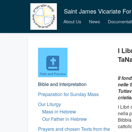
Saint James Vicariate For
About Us
News
Documentat
I Li
TaNa
Faith and Practice
Il fon
Bible and Interpretation
nelle 
Tuttav
Preparation for Sunday Mass
cristi
Our Liturgy
I Libri
Mass in Hebrew
nella p
Our Father in Hebrew
Bibbia
cattoli
Prayers and chosen Texts from the