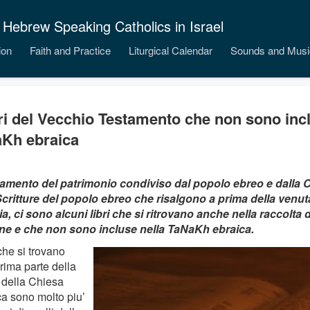
 Hebrew Speaking Catholics in Israel
ion
Faith and Practice
Liturgical Calendar
Sounds and Musi
bri del Vecchio Testamento che non sono incl
Kh ebraica
damento del patrimonio condiviso dal popolo ebreo e dalla C
Scritture del popolo ebreo che risalgono a prima della venuta
ia, ci sono alcuni libri che si ritrovano anche nella raccolta d
ane e che non sono incluse nella TaNaKh ebraica.
 che si trovano
rima parte della
 della Chiesa
ca sono molto piu’