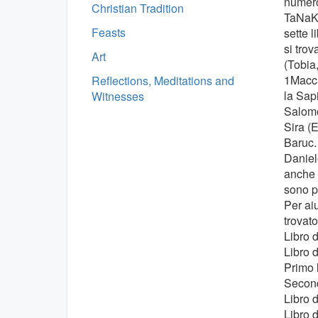
numeros
Christian Tradition
TaNaKh
Feasts
sette l
si tro
Art
(Tobia,
1Macca
Reflections, Meditations and
la Sap
Witnesses
Salomo
Sira (E
Baruc. 
Daniel
anche 
sono pi
Per aiu
trovato
Libro 
Libro d
Primo 
Second
Libro 
Libro 