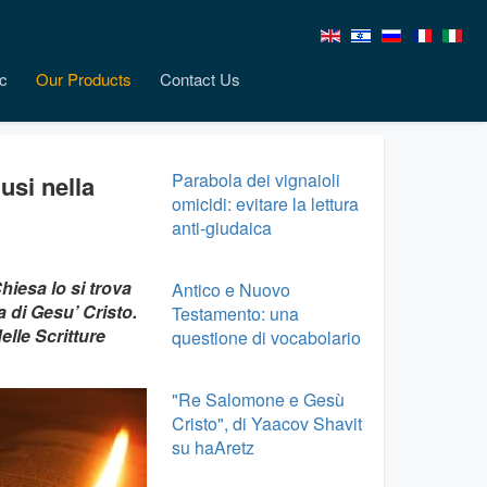
c
Our Products
Contact Us
Parabola dei vignaioli
usi nella
omicidi: evitare la lettura
anti-giudaica
hiesa lo si trova
Antico e Nuovo
 di Gesu’ Cristo.
Testamento: una
elle Scritture
questione di vocabolario
"Re Salomone e Gesù
Cristo", di Yaacov Shavit
su haAretz