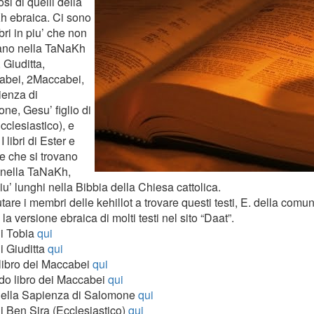
i di quelli della
 ebraica. Ci sono
ibri in piu’ che non
vano nella TaNaKh
 Giuditta,
bei, 2Maccabei,
ienza di
ne, Gesu’ figlio di
cclesiastico), e
I libri di Ester e
e che si trovano
nella TaNaKh,
u’ lunghi nella Bibbia della Chiesa cattolica.
tare i membri delle kehillot a trovare questi testi, E. della comun
 la versione ebraica di molti testi nel sito “Daat”.
di Tobia
qui
i Giuditta
qui
libro dei Maccabei
qui
o libro dei Maccabei
qui
della Sapienza di Salomone
qui
di Ben Sira (Ecclesiastico)
qui