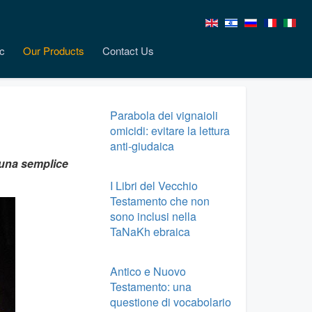
c
Our Products
Contact Us
Parabola dei vignaioli
omicidi: evitare la lettura
anti-giudaica
r una semplice
I Libri del Vecchio
Testamento che non
sono inclusi nella
TaNaKh ebraica
Antico e Nuovo
Testamento: una
questione di vocabolario