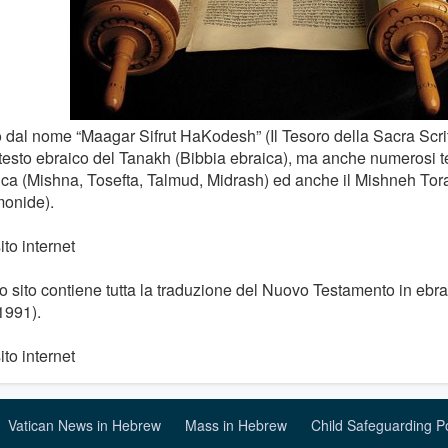
o dal nome “Maagar Sifrut HaKodesh” (Il Tesoro della Sacra Scrit
 testo ebraico del Tanakh (Bibbia ebraica), ma anche numerosi te
ica (Mishna, Tosefta, Talmud, Midrash) ed anche il Mishneh T
onide).
sito internet
o sito contiene tutta la traduzione del Nuovo Testamento in ebra
1991).
sito internet
Vatican News in Hebrew
Mass in Hebrew
Child Safeguarding P