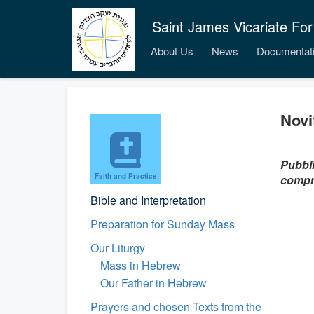
Saint James Vicariate For
About Us
News
Documentat
Novit
Pubbli
Faith and Practice
compre
Bible and Interpretation
Preparation for Sunday Mass
Our Liturgy
Mass in Hebrew
Our Father in Hebrew
Prayers and chosen Texts from the