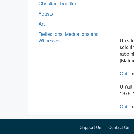
Christian Tradition
Feasts
Art
Reflections, Meditations and
Witnesses
Un sit
solo il
rabbin
(Maiom
Qui
il 
Un’altr
1976, 
Qui
il 
Support Us
Contact Us