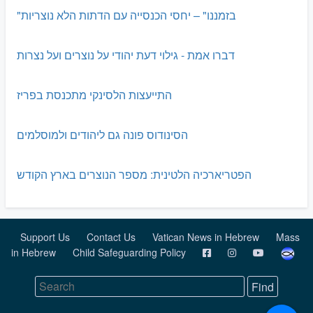
"בזמננו" – יחסי הכנסייה עם הדתות הלא נוצריות
דברו אמת - גילוי דעת יהודי על נוצרים ועל נצרות
התייעצות הלסינקי מתכנסת בפריז
הסינודוס פונה גם ליהודים ולמוסלמים
הפטריארכיה הלטינית: מספר הנוצרים בארץ הקודש
Support Us
Contact Us
Vatican News in Hebrew
Mass
in Hebrew
Child Safeguarding Policy