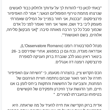
"באתי לכאן כדי להודות לך על עדותך ולחלוק כבוד לאנשים
שנרצחו מחמת טירוף הפופוליזם הנאצי," אמר לה האפיפיור
פרנציסקוס. "ובכנות, אני חוזר בפנייך על המילים שאמרתי
מעומק ליבי ביד ושם, ואשר אני חוזר ואומר לפני כל אדם
שכמוך סבל כל כך הרבה מאותה סיבה: "[אני מבקש] סליחה,
אלוהים, בשם האנושות"".
מנהל לוסרבטורה רומנו (L'Osservatore Romano),
אנדראה מונדה, נכח גם כן במפגש, אחרי שפירסם ב -26
בינואר ראיון נוגע ללב שגברת ברוק העניקה לסופרת
פרנצ'סקה רומנה דה אנג'ליס.
הכס הקדוש ציין, בהצהרה מטעמו, כי "השיחה עם האפיפיור
חזרה על רגעי האור שבהם נחתמה חוויית הגיהנום של
המחנות, והצביעה על החששות והתקוות ביחס לזמן בו אנו
חיים, תוך הדגשת ערך הזיכרון ותפקידם של הקשישים
בטיפוחו ובהעברתו לצעירים. "
אדית ברוק הקדישה את חייה להעיד על מה שראתה. היא