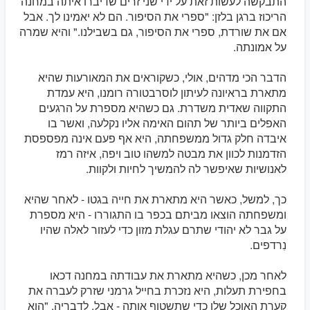
התבקשה לעשות זאת על ידי שני זרים שדיברו איתה במחנה
הריכוז ברגן בלזן: "ספרי את הסיפור. הם לא יאמינו לך. אבל
אם את שורדת, ספרי את הסיפור, גם בשבילנו." והיא שמרה
על אמונתה.
הדבר הכי מדהים, אולי, כשקוראים את המאורעות שהיא
מתארת בראיונה לעיתון לוסרבטורה רומנו, היא עמדת
התקווה שאדית משדרת. גם כשהיא מספרת על הרגעים
האפלים ביותר של תהום האימה אליו נקלעה, ואשר בו
איבדה חלק גדול ממשפחתה, היא אף פעם אינה מפספסת
הזדמנות לכוון את מבטה למשהו טוב ויפה, איזה רמז
לאנושיות שאיפשר לה להמשיך לחיות ולקוות.
כך, למשל, כאשר היא מתארת את חייה בגטו - לאחר שהיא
ומשפחתה הוצאו מביתם בכפר בו התגוררו - היא מספרת
על גבר לא יהודי שתרם עגלת מזון כדי לעזור לאלה שהיו
נִרדפים.
לאחר מכן, כשהיא מתארת את עבודתה במחנה דכאו
בחפירת תעלות, היא נזכרת בחייל גרמני שזרק לעברה את
קערת האוכל שלו כדי שתשטוף אותה - אבל, לדבריה, "הוא