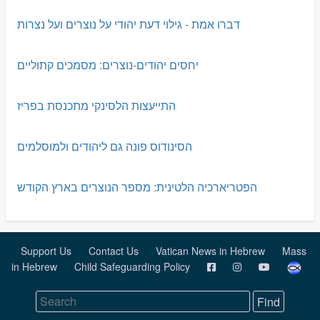
דברו אמת - גילוי דעת יהודי על נוצרים ועל נצרות
יחסים יהודים-נוצרים: מסמכים קתוליים
התייעצות הלסינקי מתכנסת בפריז
הסינודוס פונה גם ליהודים ולמוסלמים
הפטריארכיה הלטינית: מספר הנוצרים בארץ הקודש
Support Us
Contact Us
Vatican News in Hebrew
Mass
in Hebrew
Child Safeguarding Policy