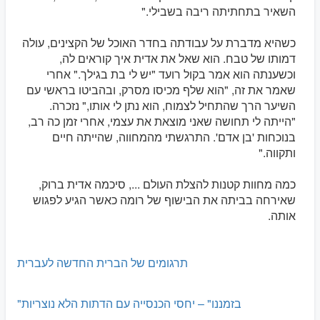
השאיר בתחתיתה ריבה בשבילי."
כשהיא מדברת על עבודתה בחדר האוכל של הקצינים, עולה
דמותו של טבח. הוא שאל את אדית איך קוראים לה,
וכשענתה הוא אמר בקול רועד "יש לי בת בגילך." אחרי
שאמר את זה, "הוא שלף מכיסו מסרק, ובהביטו בראשי עם
השיער הרך שהתחיל לצמוח, הוא נתן לי אותו," נזכרה.
"הייתה לי תחושה שאני מוצאת את עצמי, אחרי זמן כה רב,
בנוכחות 'בן אדם'. התרגשתי מהמחווה, שהייתה חיים
ותקווה."
כמה מחוות קטנות להצלת העולם ..., סיכמה אדית ברוק,
שאירחה בביתה את הבישוף של רומה כאשר הגיע לפגוש
אותה.
תרגומים של הברית החדשה לעברית
"בזמננו" – יחסי הכנסייה עם הדתות הלא נוצריות