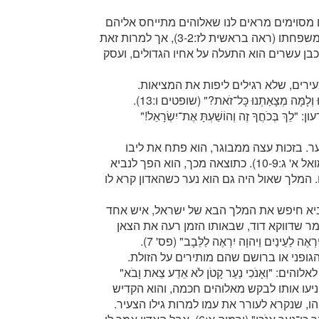
ם מסוימים מראים לנו שאלוהים מתייחס אליהם
אחרת. יוסף, לדוגמה, היה אחד האחים הצעירים במשפחתו (ראה בראשית לז:3-2), אך למרות זאת
כבן עשרים הוא התעלה על אחיו הגדולים, ועסק
צעירים, שלא רגילים ליפות את המציאות.
כשנאמר לו שהאדון איתו, הוא השיב: "וְיֵשׁ יְהוָה עִמָּנוּ וְלָמָּה מְצָאַתְנוּ כָּל־זֹאת?" (שופטים ו:13).
ְּכֹחֲךָ זֶה וְהוֹשַׁעְתָּ אֶת־יִשְׂרָאֵל!"
ער. בזכות עצה ממבוגר, הוא פתח את ליבו
לקריאה של אלוהים: "דַּבֵּר יְהוָה כִּי שֹׁמֵעַ עַבְדֶּךָ" (שמואל א' ג:10-9). כתוצאה מכך, הוא הפך לנביא
המלך שאול היה גם הוא נער כשהאדון קרא לו
נביא חיפש את המלך הבא של ישראל, איש אחד
אמר שדווקא דוד, שבאותו הזמן רעה את הצאן
(ראה שמואל א' טז:13-6) – הוא הנבחר, "כִּי הָאָדָם יִרְאֶה לַעֵינַיִם וַיהוָה יִרְאֶה לַלֵּבָב" (פס' 7).
ופני או ברושם שהם מותירים על הזולת.
: "וְאָנֹכִי נַעַר קָטֹן לֹא אֵדַע צֵאת וָבֹא"
עורים הניעו אותו לבקש מאלוהים חכמה, והוא הקדיש
ו, שנקרא לעורר את עמו למרות גילו הצעיר.