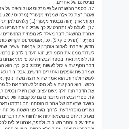
מניסיונם של אחרים.
17. בספר הבשורה על פי מרקוס אנו קוראים על א
ואמר: "
17). לעולם לא נתחרט על כך שבילינו את נעורינו ב
אחרת מהשאר. דבר מאלה לא מפחית מהנעורים שלנו, אלא
נְעוּרָיְכִי" (תהילים קג:5). לכן, אוגו
חדש, איחרתי לאהוב אותך."[2]
לשדוד ממנו את חלומותיו, הוא העדיף לדבוק ברכושו ה
18. לעומת זאת, בספר הבשורה על פי מתי אנחנו 
דבר נוסף שהוא יכול ל
שמחפשת אופקים ואתגרים חדשים. אבל, רוחו לא ה
לעושר ולנוחות. הוא אמר שהוא רוצה משהו נוסף, א
רכושו, הוא הבין שהוא לא מסוגל לשחרר את כל מה שיש 
אֶת הַדָּבָר הַזֶּה הָלַךְ מִשָּׁם עָצוּב, שֶׁכֵּן הָיוּ לוֹ נְכָסִים רַבִּים" (פס' 22). הו
19. ספרי הבשורה מדברים גם על קבוצה של נשים
נעורינו מוסחי דעת, לרחף מעל פני השטח של החיים
מערכות יחסים משמעותיות או לחוות את הדברים הע
עתיד עלוב וחסר חשיבות. ולהפך, אנחנו יכולים לבל
וכך להכין לעצמנו עתיד מלא בחיים ובעושר פנימי.