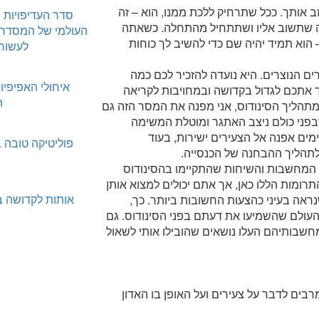
זב אותך. ככל שתרחיק ללכת ממנו, הוא – זה
סדר העדיפויות 
כה שתשוב אליו ושתתחיל מהתחלה. כשאתה
העולמי של המסדר 
– הוא תמיד יהיה שם כדי להשיב לך כוחות
לעשור
ים הנוצרים. היא נועדה להזכיר לכם כמה
איחולי האפיפיו
דד אתכם לגדול בקדושה ובמחויבות לקריאה
ה
מתהליך הסינודוס, אני מפנה את המסר הזה גם
 שבפני כולם ניצב האתגר ומוטלת המשימה
מים אפנה אל הצעירים ישירות, בעוד
פוליטיקה טובה 
 לתהליך ההבחנה של הכנסייה.
המחשבות והשיחות שהתקיימו בהסינודוס
רומות הללו כאן, אך אתם יכולים למצוא אותן
אותות לקדושה ב
ראה בעיני כהצעות החשובות ביותר. כך,
העולם שהשמיעו את דעתם בפני הסינודוס. גם
חשבותיהם העלו נושאים שהובילו אותי לשאול
רבים לדבר על צעירים ועל האופן בו האדון