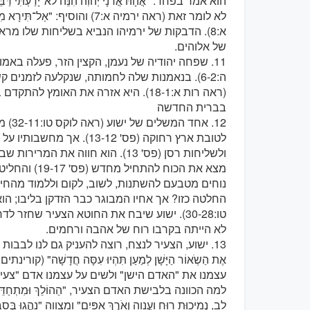
לא לומר זאת (ראה ירמיה א:7) והוסיף: "
א:8). הדבקות של ירמיהו הנביא בשליחות שלו מר
של אלוהים.
11. שפחה יהודיה של נעמן, הקצין הזר, פעלה באמ
ה:6-2). בנאמנות שלה לחמותה, שנקלעה לזמנים
(ראה רות א:18-1). היא אזרה את האומץ להתקדם בחיים (ראה רות ד:17-1).
בברית החדשה
12. א
לטובת ארץ רחוקה (פס' 13-12)
נוחים מטבעם להשתנות, לשוב, לקום וללמוד מהחיים
החלטה כזו? אך אחיו המבוגר כבר הזדקן בליבו; הוא
טו:30-28). ישוע שיבח את החוטא הצעיר שחז
לא הייתה בקרבו רוח של אהבה ורחמים.
13. ישוע, הצעיר לנצח, רוצה להעניק גם לנו לבבות
לֵב, נְמִיכוּת רוּחַ וַעֲנָוָה וְאֹרֶךְ אַפַּיִם" ומצווה "נַהֲגוּ בְּסַב