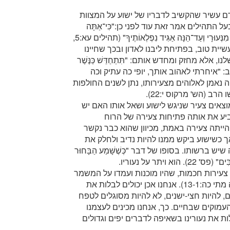
דם עשיר שהקשיב לדבריו של ישוע על המצוות
אֶת כָּל אֵלֶּה שָׁמַרְתִּי מִנְּעוּרַי" (מרקוס י:20). בעל התהילים אמר זאת עוד לפני כן:"כִּי־אַתָּה
תִקְוָתִי אֲדֹנָי יְהוִה מִבְטַחִי מִנְּעוּרָי [...] אֱ‍לֹהִים לִמַּדְתַּנִי מִנְּעוּרָי וְעַד־הֵנָּה אַגִּיד נִפְלְאוֹתֶיךָ" (תהילים עא:5,
עשיית טוב, בפתיחת ליבנו לאדון ובכך שחיינו
 מחזק ומחדש אותם: "תִּתְחַדֵּשׁ כַּנֶּשֶׁר
סטינוס הקדוש כותב: "איחרתי לאהוב אותך, יופי כה עתיק וכה
 אך אותו עשיר, שהיה נאמן לאלוהים מצעירותו, נתן לשנים החולפות
רב (הש' מרקוס י:22).
מוצאים צעיר שניגש לישוע ושאל אותו האם יש
עשות (יט:20-22). כך, הוא הביע את אותה פתיחות צעירה של הרוח
ייתה צעירה באמת, מכיוון שהוא כבר נקשר
ך כשישוע ביקש ממנו להיות נדיב ולחלק את
ברשותו. בסופו של דבר "כְּשֶׁשָּׁמַע הַבָּחוּר
א ויתר על נעוריו.
 צעירות חכמות, שהיו מוכנות ועמדו על המשמר
בשעה שדעתם של אחרים הוסחה והם נרדמו (ראה מתי כה:13-1). אנחנו אכן יכולים לבלות את
, להיות חצי-ישנים, לא להיות מסוגלים לטפח
מוקים שבחיים. כך, אנחנו מכינים לעצמנו
ות את נעורינו בשאיפה לדברים יפים וגדולים