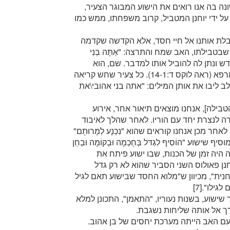
י ב:23-19). בפעם הראשונה בה אנו רואים את הישוע המבוגר הצעיר,
 על ידי יוחנן המטביל, קרוב משפחתו, ממש כמו
קבלת אותנו אל חיי חסד, אלא הקדשה שקדמה
טבילתו, האב שמח והתרצה: "אַתָּה בְּנִי
לא ברוח הקודש ונתן לה להוביל אותו למדבר. שם, הוא
התכונן לצאת לדרוש ולחולל ניסים, להביא חירות ומרפא (ראה לוקס ד:14-1). כל צעיר שחש קריאה
 ליבו את אותן המילים: "אתה בני אהובי\את
הטבילה], אנחנו מוצאים תיאור אחר, אירוע
ה לנצרת יחד עם הוריו. לאחר שהלך לאיבוד
מצאו אותו בבית המקדש (ראה לוקס ב:51-41). לאחר מכן אנחנו קוראים שהוא "נִכְנָע לְמָרוּתָם"
וסיף שישוע "הוֹסִיף לִגְדֹּל בְּחָכְמָה וּבְקוֹמָה וּבְחֵן
נֵי אָדָם" (ראה לוקס ב:52). בקצרה, זה היה זמן של הכנות, שבו ישוע פיתח את
נן פאולוס השני הסביר שהוא לא רק גדל
נית", מכיוון ש"מלוא החסד שבישוע תאם לגיל
ילו".[7]
 שישוע, בשנות נעוריו, "התאמן", התכונן למלא
דרך אל אותה שליחות נשגבת.
 עם האב הייתה מערכת יחסים של בן אהוב.