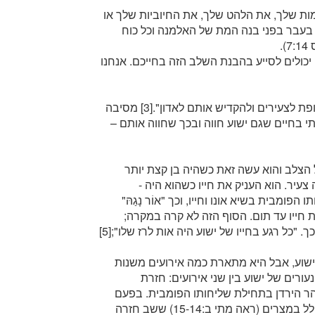
מות שלך, את הלהט שלך, את החיוביות שלך או
 בעבר בפני בנה המת של האלמנה וכל כוח
.
יכולים לסייע בהבנת השלב הזה בחייכם. אנחנו
22. ישוע הוא "צעיר בין צעירים כדי להיות דוגמה ומופת לצעירים ולהקדיש אותם לאדון".[3] מסיבה
תי בחיים שגם ישוע חווה ובכך שחווה אותם –
ון "העניק לנו את רוחו" (ראה מתי כז:50) על הצלב והוא עשה זאת כשהיה בן קצת יותר
בין שישוע היה צעיר. הוא העניק את חייו כשהוא היה -
פומבית בשיא אונו וחייו, וכך "אוֹר נָגַהּ"
ריב את חייו עד תום. הסוף הזה לא קרה במקרה;
אדרבה – כל שנות נעוריו, כל רגע בהם, היה הכנה לכך. "כל רגע בחייו של ישוע היה אות לרז שלו";[5]
 ישוע, אבל היא מתארת כמה אירועים משנות
רים של ישוע בין שני אירועים: חזרת
ר הירדן בתחילת שליחותו הפומבית. בפעם
האחרונה בה אנו רואים את ישוע הילד, הוא פליט עולל במצרים (ראה מתי ב:15-14) ששב חזרה