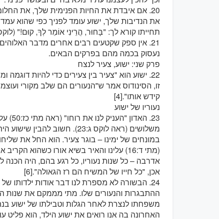
20. אם איבדת את החיות הפנימית שלך, את החלו
את הנדיבות שלך, ישוע עומד לפניך כפי שהוא עמד
תחייתו קורא לך: "בָּחוּר, הֲרֵינִי אוֹמֵר לְךָ, קוּם!" (לוקס 7:14)
21. אין ספק שקטעים רבים אחרים מדבר האלוהים 
נעסוק בכמה מהם בפרקים הבאים.
פרק שני: ישוע, צעיר לנצח
זו, הסינודוס אמר ש"הנעורים הם שלב מקורי ועוצמ
קידש אותו".[4]
נעוריו של ישוע
23. האד
משלושים (ראה לוקס ג:23). חשוב לה
במונחים של ימינו – בוגר צעיר. הוא החל את שליחותו ה
(מתי ד:16) עלינו והאיר בשיא אורו כשהוא הק
אכן, "כל חייו של המשיח הם רז הגאולה".[6]
24. הבשורה לא מספרת לנו דבר אודות ילדותו של
ההתבגרות והנעורים שלו. מתי מממקם את שנות הנעו
משפחתו לנצרת לאחר הגלות וטבילתו של ישוע בנה