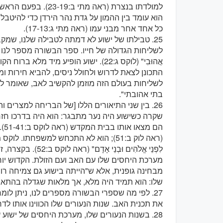
למולדתו בנצרת (ראה מת
הוא עומד בין ההמון על גדת נהר הירדן כדי להיטבל
כל אחד אחר מבני עמו (ראה מתי ג:17-13).
25. טבילתו של ישוע לא דמתה לטבילה שלנו, שמ
לשליחות הגדולה של חייו. ספר הבשורה מספר לנו שב
אֲהוּבִי" (לוקס ג:22). ישוע הופיע מיד מ
לשליחות בעולם הזה מוזמן להקשיב לאב, שאומר ללב
בתי אהובתי".
26. בין שני התיאורים הללו [של הבריחה למצרים ו
שקרה כשישוע היה נער מתבגר: הוא היה בדרכו חזר
הם 
(ראה לוק ב:51); הוא לא התכחש למשפחתו. לוקס מ
לִפְנֵי אֱלֹהִים וּבְ
מערכת היחסים שלו עם האב ועם הזולת. הקדוש יוח
מבחינה גופנית, אלא ש"הייתה בישוע גם צמיחה רוח
שלו: הוא תמיד היה מלא, אך מלאות שגדלה בהתאם לג
27. לפי מה שספרי הבשורה מספרים לנו, ניתן לומר
את תכנית האב. שנות הנעורים שלו הכווינו אותו ל
28. בשנות הנעורים שלו, מערכת היחסים של ישוע