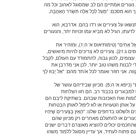
ָה עַל רֵעֵהוּ" (קולוסים ג:13-12). בקיצור, נעורים אמתיים הם לב שמסוגל לאהוב וכל מה
כם: "מֵעַל לְכָל אֵלֶּה תִּשְׂרֹר הָאַהֲבָה,
תנשאו על צעירים או רדו בהם. אדרבא, הוא
ש ש"הַגָּדוֹל בָּכֶם שֶׁיְּהֵא כַּצָּעִיר" (לוקס כב:26). לדעתו, הגיל לא מביא עמו זכויות יתר, והנעורים
15. דבר האלוהים אומר שיש להתייחס לצעירים "כְּאֶל אַחִים" (טימותיאוס א' ה:1), ומזהיר את
ההורים "אַל תַּרְגִּיזוּ אֶת יַלְדֵיכֶם, פֶּן תִּפֹּל רוּחָם" (קולוסים ג:21). צעירים לא צריכים להיות מיואשים,
עצומים, לכוון גבוה, להתמודד עם העולם, לקבל
לבנות משהו טוב יותר. לכן אני מדרבן את
ני חוזר ואומר לכל א/חד מהם: "אַל יָבוּז לְךָ
16. אף על פי כן, נאמר לצעירים "הִכָּנְעוּ לִפְנֵי הַזְּקֵנִים" (כיפא א' ה:5). מכיוון שבידיהם עושר של
 למבוגרים בכבוד רב. הם חוו הצלחות
לומות ואת האכזבות שבהם. בשתיקת ליבם הם
 על אותן הטעויות או לא ליפול לאותן הבטחות
 בדחפים שלנו: "הָאֵץ בַּצְּעִירִים שֶׁיִּהְיוּ
 טיפשי להצטרף לכת הנעורים או להתעלם מאחרים רק מכיוון שהם
 שהחכמים יכולים להוציא מאוצרם דברים ישנים
:51). האדם החכם אמנם פתוח לעתיד, אך עדיין מסוגל ללמוד משהו