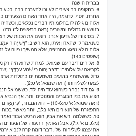
בברית הישנה
6. בתקופה בה צעירים לא זכו להערכה רבה, קטעי
אלוהים גילה לו בחלומותיו דברים נפלאים, וכשהיה 
בנושאים גדולים וחשובים (ראה בראשית ל"ז-מ"ז).
7. בסיפורו של גדעון אנחנו רואים את הכנות של ה
אלוהים לא נפגע מהנזיפה, אלא המשיך וציווה על גדעון: "לֵךְ ב
(שופטים ו:14).
8. אלוהים דיבר עם שמואל, למרות שהוא היה רק נ
גדול שהשתתף ברגעים משמעותיים בתולדות ארצו. 
לצאת לשליחותו (ראה שמואל א' ט:2).
9. גם דוד נבחר כשהוא עוד היה ילד. כששמואל ה
הציע את בניו הבוגרים והמנוסים יותר. אך הנביא 
התפארת של הנעורים היא בלב, יותר מאשר בכוח הג
10. כששלמה ירש את אביו, הוא הרגיש אבוד ואמר לאלוהים
(מלכים א' ג:7). אבל האומץ והתעוזה של הנ
את עצמו לשליחות שלו. דבר דומה קרה לנביא ירמיה