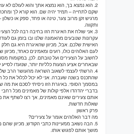
2. הוא נמצא בך, הוא נמצא אתך והוא לעולם לא עו
שקם לתחייה – תמיד יהיה שם. הוא קורא לך ומח
מרגיש זקן מרוב צער, טינה או פחד, ספק או כשלון 
ותקווה.
3. אני שולח את האיגרת הזו בחיבה רבה לכל הצעיר
עקרונות שנובעים מהאמונה שלנו ובו בזמן גם לעו
האישית שלכם. אבל, מכיוון שהאיגרת היא גם חלק 
לעם האלוהים כולו, רועים ומאמינים כאחד, מכיוון
לחשוב על הצעירים ועל טובתם. לכן, במקומות מסוי
שבאחרים אציע הצעות כלליות יותר, שנועדו לסייע
4. הרשתי לעצמי לשאוב השראה מהעושר הרב של 
שהתכנס בשנה שעברה. אני לא יכול לכלול את כל הת
במסמך הסופי. באיגרת הזו ניסיתי לסכם את מה שנ
בדברי יהדהדו אלפי קולות של מאמינים מכל רחבי 
אותם צעירים שאינם מאמינים, אך רצו לשתף את מ
שאלות חדשות.
פרק ראשון
מה דבר האלוהים אומר על צעירים?
5. הבה נשאב ממעיינות כתבי הקודש, מכיוון שהם מ
מושך אותם לפגוש אותו.