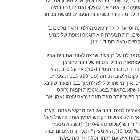
הוא אמר בפחד: "אֲהָהּ אֲדֹנָי יְהֹוִה הִנֵּה לֹא־יָדַעְתִּי דַּבֵּר כִּי־נַעַר אָנֹכִי" (ירמיה א:6). אבל האדון אמר לו
אַל־תִּירָא מִפְּנֵיהֶם כִּי־אִתְּךָ אֲנִי לְהַצִּלֶךָ נְאֻם־יְהוָה" (ירמיה
אה לנו מה קורה כשתעוזת הנעורים פוגשת בכוחו
ונה וסייעה לו להירפא ממחלתו (ראה מלכים ב'
 קשים, רות הצעירה היא דוגמה ומופת של ממש
חד המשלים של ישוע (ראה לוקס טו:32-11) מספר לנו על בן צעיר שרצה לעזוב את בית אביו
. אך מחשבותיו על עצמאות הובילו בסופו של דבר לחורבן
ולשליחות רסן (פס' 13). הוא חווה את המרירות שבבדידות ובעוני (פס' 16-14). אף על פי כן, הוא
מצא את הכוח להתחיל מחדש (פס' 19-17) והחליט לקום ולשוב הביתה (פס' 20). לבבות צעירים
. איך מישהו יכול לא לתמוך בבן הצעיר שקיבל
 שקע בתאוות בצע, אנוכיות וקנאה (לוקס
ר לדרך הישר יותר מאת האח שראה עצמו נאמן, אך
 צעירים לנצח. דבר אלוהים מבקש מאתנו "בַּעֲרוּ
אֶת הַשְֹאוֹר הַיָּשָׁן לְמַעַן תִּהְיוּ עִסָּה חֲדָשָׁה" (קורינתים א' ה:7). פאולוס הקדוש מזמין אותנו להשיל מעל
עצמנו את "האדם הישן" ולשים על עצמנו אדם "צעיר" וחדש (קולוסים ג:10-9).[1] כשהוא מסביר
למה הכוונה בלבישת האדם הצעיר, "הַהוֹלֵךְ וּמִתְחַדֵּשׁ" (פס' 10), הוא מציין "חֶמְלָה וְרַחֲמִים וּנְדִיבוּת
ְלָנוּת אִישׁ עִם רֵעֵהוּ, וְסִלְחוּ זֶה לָזֶה כַּאֲשֶׁר