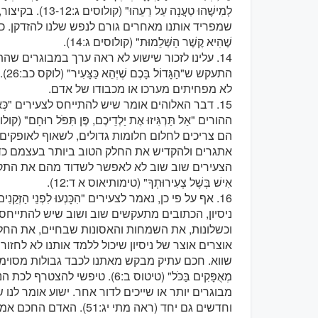
לְמִישֶׁהוּ טַעֲנ
שמפריד אותנו מאחרים גורם לנפש שלנו להזדקן. כך הוא מס
שֶׁהִיא קֶשֶׁר הַשְּׁלֵמוּת" (קולוסים ג:14).
14. עלינו לזכור שישוע לא ראה ערך במבוגרים שה
התעק
לא מפחיתים מערכו או מכבודו של אדם.
הם צריכים לחלום חלומות גדולים, לשאוף לאופקים 
אתגרים ולהקדיש את החלק הטוב ביותר בעצמם כדי 
הצעירים שוב שוב לא לאפשר לשדוד מהם את התקווה. א
אִישׁ בְּשֶׁל צְעִירוּתְךָ" (טימותיאוס א ד:12).
ניסיון, הכתובים מתעקשים שוב ושוב שיש להתייחס
וכשלונות, את השמחות והאסונות שבחיים, את הח
אוצרים אוצר של ניסיון שיכול ללמד אותנו לא לחזור
שווא. חכם עתיק מבקש מאתנו לכבד גבולות מסוימים ולשלוט
מְאֻפָּקִים בַּכֹּל" (טיטוס ב:6).
מבוגרים יותר או שייכים לדור אחר. ישוע אומר לנו
וחדשים גם יחד (ראה מתי יג