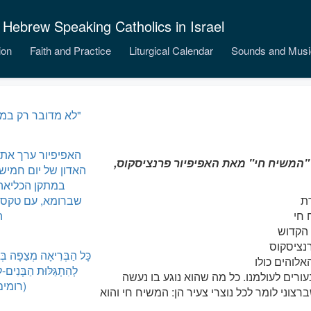
 Hebrew Speaking Catholics in Israel
ion
Faith and Practice
Liturgical Calendar
Sounds and Musi
"לא מדובר רק במהגרים"
האפיפיור ערך את
המשיח חי" מאת האפיפיור פרנציסקוס,
האדון של יום חמישי
במתקן הכליאה 
ת
שברומא, עם טקס 
חי
ה
הקדוש
נציסקוס
כָּל הַבְּרִיאָה מְצַפָּה בְּ
אלוהים כולו
לְהִתְגַּלּוּת הַבָּנִים
עורים לעולמנו. כל מה שהוא נוגע בו נעשה
(רומים ח
צוני לומר לכל נוצרי צעיר הן: המשיח חי והוא