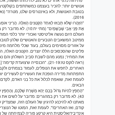
"פתיחות כלפי אחרים לא מובילה להתרוששות, אלא
אנושיים יותר: להכיר בעצמנו כמשתתפים בקולקטיב ג
2016).
"הִזָּהֲרוּ שֶׁלֹֹּא תָּבוּזוּ לְאַחַד הַקְּטַנִּים הָאֵלֶּה. הֲרֵינִי אוֹ
אֶת פְּנֵי אָבִי שֶׁבַּשָּׁ
העולם היום נעשה אליטיסטי ואכזרי יותר כלפי המ
ממיטב המשאבים הטבעיים והאנושיים שלהן לטובת
על אזורים מסוימים בעולם, בעוד שכלי מלחמה מיו
פליטים שהסכסוכים הללו יוצרים. הקטנים האלה, ה
את המחיר; נמנע מהם לשבת סביב השולחן והם נ
(ראה לוקס טז:21-19). "הכנסייה ש'צועד
התפתחות מדירה הופכת את העשירים לעשירים יותר
לעומת זאת, שואפת לכלול את כל בני האדם, לקדם
הבאים.
43). לא מדובר רק במהגרים: מדובר על לשים את
מאתנו לא להיכנע להיגיון של העולם הזה, שמצדיק עוו
קודם, ואז האחרים!". לעומת זאת, המוטו של הנוצרי 
אינדיבידואליסטית היא קרקע פוריה לצמיחתה של א