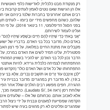
רק מנקודת מבט כלכלית; לאדישות כלפי האנושיות של
אלו הן הגישות שאנו נוטים לאמץ לעתים קרובות ביח
רבים אותם 'אחרונים' בחברות שלנו! ביניהם אני ח
שלהם, כשהם מחפשים מידי יום ביומו – לעתים תוך 
בפני הסגל הדיפלומ
ועלינו לעמוד לשירותם.
באדם כולו, מדובר בכל בני האדם. בדבריו של ישוע 
מקבלים את מתנת החיים במלואה, על פי רצון האב. 
פסטורלית, עלינו תמיד לשים את האדם במרכז, על כ
הדבר נכון לכל בני האדם; יש להכיר בשוויון המהותי
ההתפתחות לצמיחה כלכלית גרידא. להיות אותנטי 
התפתחותו של כל אדם ושל האדם כולו" (הקדוש פאולוס השישי, essio, 14
"לָכֵן אֵינְכֶם עוֹד זָרִים אוֹ תּוֹשָׁבִים נָכְרִים, אֶלָּא בְּנֵי ע
ב:19). לא מדובר רק במהגרים: מדובר בבניית עיר
ההגירה, חפים מפשע רבים הולכים שולל אחר הפית
שלוחת רסן (ראה  Si’, 34
אלא לאכזב אותם. נוכחותם של אלו – שלעתים איננ
הקדמה שמסייעת למעטים ונבנית על ידי ניצול הרבי
שמהגרים ופליטים לא רק מהווים בעיה שיש לפתור,