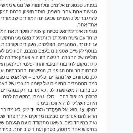
בפניה. סכסוכים אלימים ומלחמות של ממש ממשיכות
מגיעות אחת אחרי השניה; חוסר האיזון ברמה המקומ
להתגבר עליו. העניים שבעניים והמודרים שבמודר
אחד אחר.
מגמות אינדיבידואליסטיות קיצוניות פוקדות את המ
שיחד עם גישה תועלתנית ותמיכת מאמצעי התקשורת
עניינים זה, המהגרים, הפליטים, העקורים וקורבנות
בנוסף לקשיים שטמונים בעצם מצבם, הם זוכים לע
חולייה של החברה. הגישה הזו היא פעמון אזהרה 
לתת מקום לתרבות הבזבוז והחד-פעמיות. למען ה
לנורמות הרווחה הגופניות, הנפשיות והחברתיות יע
לכן, נוכחותם של מהגרים ופליטים – ושל אנשים פג
כמה מהממדים החיוניים של קיומנו הנוצרי ושל האנ
לב בחברה משגשגת. לכן, לא מדובר רק במהגרים. כ
לכולנו; בטיפול בהם – כולנו נצמח; בהקשבה להם –
היחס השלילי לו הוא זוכה בימינו.
"חִזְקוּ, אֲנִי הוּא. 
הרוע להם אנו עדים סביבנו מחזקים את "הפחד שלנו מ
זאת במיוחד כיום, כשאנו מתמודדים עם הגעתם של
בחיפוש אחר מחסה, בטחון ועתיד טוב יותר. במידה מ