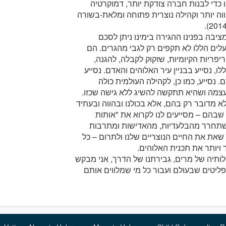
 כדי לבנות חברה צודקת יותר, דמוקרטיה
וה יותר וקהילה נוצרית פתוחה ומלאת-בשורה
יבה בפנינו ההגירה בימינו ניתן לסכם
לים הללו לא תקפים רק לגבי מהגרים. הם
פריות הקיומיות, שזקוק לקבלה, להגנה,
, נסייע בבניין עיר האלוהים והאדם. נסייע
נסייע, כמו כן, לקהילה העולמית כולה
צמה ושהיא תתקשה להשיג ללא גישה שכזו.
א מדובר רק בהם, אלא בכולנו ובהווה ובעתיד
שבהם – מסייעים לנו לקרוא את "אותות
השתחרר מהבלעדיות, מהאדישות ומתרבות
שאת את החיים הנוצריים שלנו ולתרום – כל
 ויותר את תכנית האלוהים.
תיה של מרים, גבירתנו של הדרך, אני מבקש
ליטים שבעולם ועבור כל מי שמלווים אותם