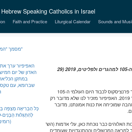
 Hebrew Speaking Catholics in Israel
ion
Faith and Practice
Liturgical Calendar
Sounds and Musi
מסמך "המשיח חי"
האפיפיור ערך את
מסר האפיפיור פרנציסקוס לכבוד היום העולמי ה-105 למהגרים ולפליטים, 2019 (29
האדון של יום חמישי
במתקן הכליאה 
שברומא, עם טקס 
אנו מביאים להלן תרגום לעברית של מסר האפיפיור פרנציסקוס לכבוד היום העולמי ה-105
ה
למהגרים ולפליטים (2019) שיצוין ב -29 בספטמבר 2019. האפיפיור מזכיר לנו שלא מדובר רק
בה שמוכיחה את כנות אמונתנו, מדובר
כָּל הַבְּרִיאָה מְצַפָּה בְּ
ם.
לְהִתְגַּלּוּת הַבָּנִים
(רומים ח
ת האלוהים כבר נוכחת כאן, עלי אדמות (הש'
אנו, ליבנו נעצב למראה המכשולים וההתנגדויות שעומדים