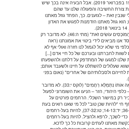
הכנה מספקת למפגש הזה" (דרשה בסאקרופאנו, 15 בפברואר 2019). אבל הבעיה אינה בכך שיש
ת צורת החשיבה והפעולה שלנו עד שהם
 שנבין זאת – לגזענים. כך, הפחד גוזל מאתנו
 הוא גוזל מאתנו הזדמנות לפגוש את האדון
.
"הֵן אִם תֹּאהֲבוּ אֶת אוֹהֲבֵיכֶם מַה שְֹכַרְכֶם? הֲלֹא גַּם הַמּוֹכְסִים עוֹשִׂים זֹאת" (מתי ה:46). לא מדובר רק
נו מביאים לידי ביטוי את אמונתנו (ראה
נת כלפי מי שלא יכול לגמול לנו חזרה ואולי אף לא
לשוות לחברתנו ובערכם של כל חיי אדם [...]
ות שלנו למגעו של המתדפק על דלתנו ולהשפעתו
 שווא שעלולים להשתלט על חיינו ולשעבד אותם;
 לחייהם ולסבלותיהם של אחרים" (נאום בפני
"וְהִנֵּה שׁוֹמְרוֹנִי אֶחָד, שֶׁעָבַר בַּדֶּרֶךְ, הִגִּיעַ אֵלָיו, וּכְשֶׁרָאָה אוֹתוֹ נִתְמַלֵּא רַחֲמִים" (לוקס י:33). לא מדובר
לפי היהודי, הזר – הניעו את השומרוני לפעול
ביר רק במישור השכלי. הרחמים פורטים על
 חי "להיות שכן טוב" לכל מי שאנו רואים בעת
צרה. כפי שישוע עצמו מלמד אותנו (ראה מתי ט:36-35; יד:14-13; טו:37-32), להיות בעל-רחמים
 כדי לשכך, לרפא ולהציל. להיות בעל-רחמים
קשת מאתנו לעתים קרובות כל כך לדכא.