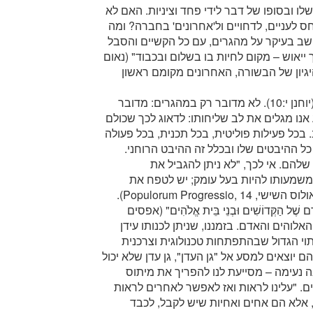
ו ובסופו של דבר לידי פחד וציניות. האם לא
ס לעניים, לדחויים ול'אחרונים' בחברה? ומה
ושב בעיקר על מהגרים, עם כל הקשיים והסבל
ייאוש – מקום לחיות בו בשלום ובכבוד" (נאום
טי, 11 בינואר 2016). על פי ההיגיון של הבשורה, האחרונים מקומם ראשון
"אֲנִי בָּאתִי כְּדֵי שֶׁיִּהְיוּ לָהֶם חַיִּים וּבְשֶׁפַע שֶׁיִּהְיוּ לָהֶם" (יוחנן י:10). לא מדובר רק במהגרים: מדובר
אנו מגלים את לב שליחותו: לדאוג לכך שכולם
בכל פעילות פוליטית, בכל תכנית, בכל פעולה
ל ההיבטים שלו ובכלל זה ההיבט הרוחני.
 שלהם. אי לכך, "לא ניתן להגביל את
משמעותו להיות בעל עומק; יש לטפח את
Populorum Progr).
ִירָם שֶׁל הַקְּדוֹשִׁים וּבְנֵי בֵּית אֱלֹהִים" (אפסים
 האלוהים והאדם. בזמננו, שניתן לכנותו עידן
וי הגדול שבהתפתחות טכנולוגית וצרכנית
Laudato). כתוצאה מכך, הם יוצאים למסע אל "גן העדן", גן עדן שלא יכול
ה נעימה – מסייעת לנו להפריך את מיתוס
ם. "עלינו לראות ואז לאפשר לאחרים לראות
 אלא הם אחים ואחיות שיש לקבל, לכבד