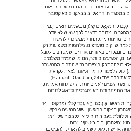
 להתעשרות. הרי היא מאפשרת לנו להיות
דול יותר ולראות בחיינו מתנה לזולת; לראות
בטובת האנושות, ולא באינטרסים שלנו, מטרה" (נאום במסגד חיידר אלייב בבאקו, 2 באוקטובר
מֵר לָכֶם כִּי הַמַּלְאָכִים שֶׁלָּהֶם בַּשָּׁמַיִם רוֹאִים תָּמִיד
מַיִם" (מתי יח:10). לא מדובר רק במהגרים: מדובר בדאגה לכך שאיש לא יודר.
ודרים. מדינות מתפתחות ממשיכות להישדד
 כמה שווקים מועדפים. מלחמות משפיעות רק
צרים ונמכרים באזורים אחרים, שמסרבים לקבל
עניים, הפגיעים ביותר, הם מי שתמיד משלמים
אלצים להסתפק ב"פירורים" שנותרים מהמשתה
ת קדימה' [...] יכולה לצעוד קדימה וליזום, לצאת לקראת
האחרים, לחפש את הנופלים, לעמוד בצמתים ולקבל את הדחויים" (Evangelii Gaudium, 24).
 ואת העניים לעניים יותר. התפתחות אמתית,
 את התפתחותם האינטגרלית ולדאוג לדורות
"הֶחָפֵץ לִהְיוֹת גָּדוֹל בָּכֶם יְהֵא מְשָׁרֵת שֶׁלָּכֶם, וְהֶחָפֵץ לִהְיוֹת רִאשׁוֹן בֵּינֵיכֶם יְהֵא עֶבֶד לַכֹּל" (מרקוס י:44-
 האחרון במקום הראשון. ישוע המשיח מבקש
ל לזולת בעבור רווח לי או לקבוצה שלי. "אני
הוא "האחרון יהיה ראשון!". "רוח
ותה אדישות לזולת שמובילה אותנו להביט בו