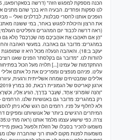
לנו ספקות ופחדים. הבעיה היא בכך שהם מתנים א
הופכים אותנו לחסרי סבלנות, לבדלנים ואולי – מבלי
את הרצון והיכולת לפגוש באחר, במי ששונה מאתנו;
(ראה דרשה לכבוד יום המהגרים והפליטים העולמי, 14 בינואר 2018)
במהגרים: מדובר גם באהבה. במעשי האהבה והחסד א
יעקב ב:18). והאהבה הנעלה מכול היא זו שמופג
להודות לנו. "מדובר גם בקלסתר הפנים שאנו רוצים 
ההתקדמות של עמינו [...] תלויה מעל הכול בפתיח
עלינו. פניהם מנפצים ומפריכים את כל אותם אלילי
אלילים שמבטיחים שמחה אשלייתית ורגעית, עיוורת
ארגון קאריטס של הגמוניית רבאת, 30 במרץ 2019).
רק במהגרים: מדובר גם באנושיות שלנו. הרחמים – כ
ולא לחלוף על פניו. רחמים הם רגש שלא ניתן להס
המיתרים הרגישים ביותר של אנושיותנו ומפיקים דחף
משמעו להכיר בסבלו של הזולת ולפעול באופן מיידי
משמעות לפנות מקום לאותו רוך שהחברה שלנו מב