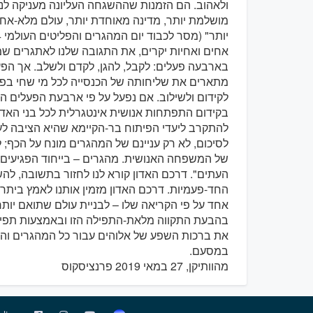
ולאהוב. הם הזמנות שההשגחה העליונה מעניקה לנו
מושלמת יותר, מדינה מאוחדת יותר, עולם מלא-אחו
יותר" (מסר לכבוד יום המהגרים והפליטים העולמי 2014).
אחים ואחיות יקרים, את התגובה שלנו לאתגרים שמצ
בארבעה פעלים: לקבל, להגן, לקדם ולשלב. אך הפע
מתארים את שליחותה של הכנסייה לכל מי שחי בפרי
לקידום ולשילוב. אם נפעל על פי ארבעת הפעלים הללו
בקידום התפתחות אנושית אינטגרלית לכל בני האדם. 
להתקרב ליעדי הפיתוח בר-הקיימא שהיא הציבה לע
לסיכום, לא רק עניינם של המהגרים מונח על הכף; ל
של המשפחה האנושית. מהגרים – בייחוד הפגיעים 
העתים". דרכם האדון קורא לנו לחזור בתשובה, ל
החד-פעמיות. דרכם האדון מזמין אותנו לאמץ ביתר 
אחד על פי הקריאה שלו – לבניית עולם שתואם יותר
בהבעת התקווה מלאת-התפילה הזו ובאמצעות תפילו
את ברכות השפע של אלוהים עבור כל המהגרים והפ
במסעם.
מהוותיקן, 27 במאי 2019 פרנציסקוס