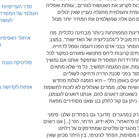
 לקרוע את האנושות לגזרים.; עוולות ואפליה
סדר העדיפויות 
ית והעולמית מתגלה כעניין שאין יכולים
העולמי של המסדר 
ים הם אלה שמשלמים את המחיר יותר מכול
לעשור
דינות המפותחות ביותר מבחינה כלכלית, מה
איחולי האפיפיו
 מוביל ל"גלובליזציה של האדישות". במצב
ה
 הסחר בבני אדם הפכו דוגמה וסמל לדחייה.
תים קרובות ליחס מתנשא ומזוהים כמקור לכל
להתדרדרות המוסרית שתפקוד אותנו אם נמשיך
פוליטיקה טובה 
אמת, אם המגמה תמשיך, כל מי שלא מתאים
מוד בפני סכנת הדרה ודחיקה לשוליים.
יעים באופן כללי – היא הזמנה לגלות מחדש
אותות לקדושה ב
ושיות שלנו, ממדים שעלולים לא לזכות לתשומת
שאנחנו דואגים להם, אנחנו דואגים לעצמנו,
 ניתן גם קול לחלק בנו שאנו מסתירים מפאת
אַל תִּפְחֲדוּ" (מתי יד:27). לא מדובר רק במהגרים: מדובר גם בפחדים שלנו. סימני
'האחר', הלא-ידוע, הדחוי, הזר [...] אנו רואים
 מהגרים ופליטים שמתדפקים על דלתנו
סוימת, הפחד לגיטימי, בין היתר מכיוון שאין