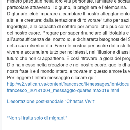
mistero pasquale nella loro vita personale, familiare e social
particolare attraverso il digiuno, la preghiera e l’elemosina.
Digiunare, cioè imparare a cambiare il nostro atteggiamento 
altri e le creature: dalla tentazione di “divorare” tutto per saz
ingordigia, alla capacità di soffrire per amore, che può colma
del nostro cuore. Pregare per saper rinunciare all’idolatria e
all’autosufficienza del nostro io, e dichiararci bisognosi del
della sua misericordia. Fare elemosina per uscire dalla stolt
vivere e accumulare tutto per noi stessi, nell’illusione di ass
futuro che non ci appartiene. E così ritrovare la gioia del pr
Dio ha messo nella creazione e nel nostro cuore, quello di a
nostri fratelli e il mondo intero, e trovare in questo amore la v
Per leggere l’intero messaggio cliccare qui:
http://w2.vatican.va/content/francesco/it/messages/lent/doc
francesco_20181004_messaggio-quaresima2019.html
L'esortazione post-sinodale "Christus Vivit"
“Non si tratta solo di migranti”