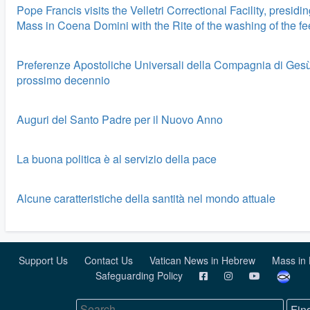
Pope Francis visits the Velletri Correctional Facility, presidi
Mass in Coena Domini with the Rite of the washing of the fe
Preferenze Apostoliche Universali della Compagnia di Gesù 
prossimo decennio
Auguri del Santo Padre per il Nuovo Anno
La buona politica è al servizio della pace
Alcune caratteristiche della santità nel mondo attuale
Support Us
Contact Us
Vatican News in Hebrew
Mass in
Safeguarding Policy