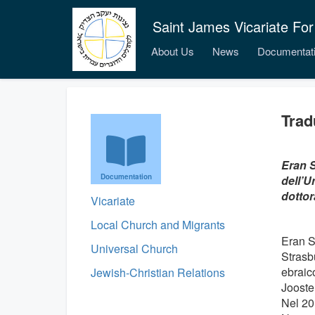
Saint James Vicariate For
About Us
News
Documentat
Trad
Eran S
Documentation
dell’U
dottor
Vicariate
Local Church and Migrants
Eran Sh
Universal Church
Strasbu
ebraico
Jewish-Christian Relations
Jooste
Nel 201