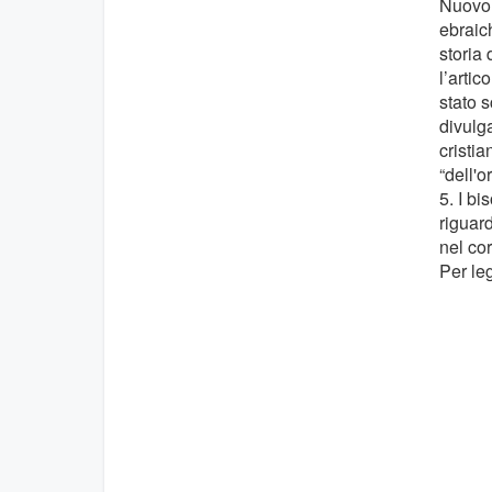
Nuovo T
ebraic
storia
l’artic
stato s
divulga
cristia
“dell'o
5. I bi
riguar
nel cor
Per leg