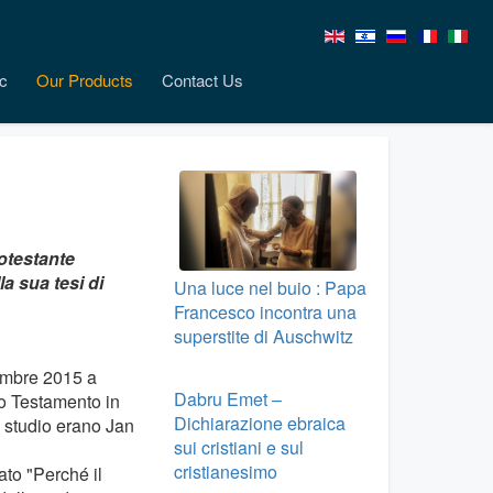
c
Our Products
Contact Us
otestante
a sua tesi di
Una luce nel buio : Papa
Francesco incontra una
superstite di Auschwitz
icembre 2015 a
Dabru Emet –
vo Testamento in
Dichiarazione ebraica
lo studio erano Jan
sui cristiani e sul
cristianesimo
ato "Perché il