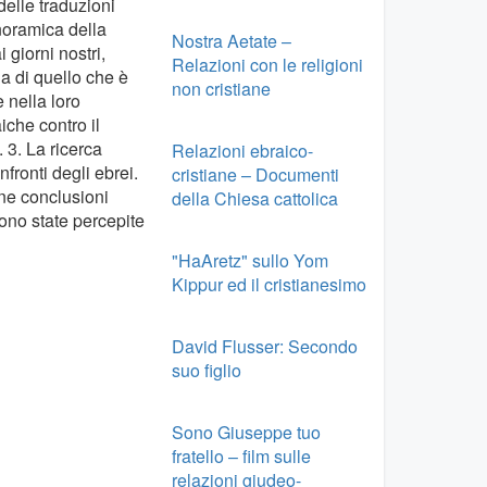
delle traduzioni
oramica della
Nostra Aetate –
giorni nostri,
Relazioni con le religioni
ga di quello che è
non cristiane
e nella loro
iche contro il
 3. La ricerca
Relazioni ebraico-
fronti degli ebrei.
cristiane – Documenti
une conclusioni
della Chiesa cattolica
ono state percepite
"HaAretz" sullo Yom
Kippur ed il cristianesimo
David Flusser: Secondo
suo figlio
Sono Giuseppe tuo
fratello – film sulle
relazioni giudeo-