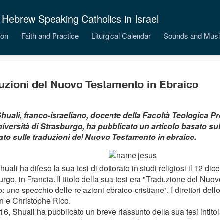
 Hebrew Speaking Catholics in Israel
ion
Faith and Practice
Liturgical Calendar
Sounds and Musi
uzioni del Nuovo Testamento in Ebraico
huali, franco-israeliano, docente della Facoltà Teologica Pr
niversità di Strasburgo, ha pubblicato un articolo basato sull
ato sulle traduzioni del Nuovo Testamento in ebraico.
uali ha difeso la sua tesi di dottorato in studi religiosi il 12 d
rgo, in Francia. Il titolo della sua tesi era "Traduzione del Nuo
: uno specchio delle relazioni ebraico-cristiane". I direttori del
n e Christophe Rico.
6, Shuali ha pubblicato un breve riassunto della sua tesi intitol