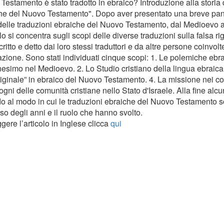
estamento è stato tradotto in ebraico? Introduzione alla storia 
he del Nuovo Testamento". Dopo aver presentato una breve pan
 delle traduzioni ebraiche del Nuovo Testamento, dal Medioevo ai 
olo si concentra sugli scopi delle diverse traduzioni sulla falsa ri
critto e detto dai loro stessi traduttori e da altre persone coinvolt
zione. Sono stati individuati cinque scopi: 1. Le polemiche ebra
nesimo nel Medioevo. 2. Lo Studio cristiano della lingua ebraica.
riginale” in ebraico del Nuovo Testamento. 4. La missione nei con
sogni delle comunità cristiane nello Stato d'Israele. Alla fine alc
do al modo in cui le traduzioni ebraiche del Nuovo Testamento s
so degli anni e il ruolo che hanno svolto.
gere l’articolo in Inglese clicca
qui