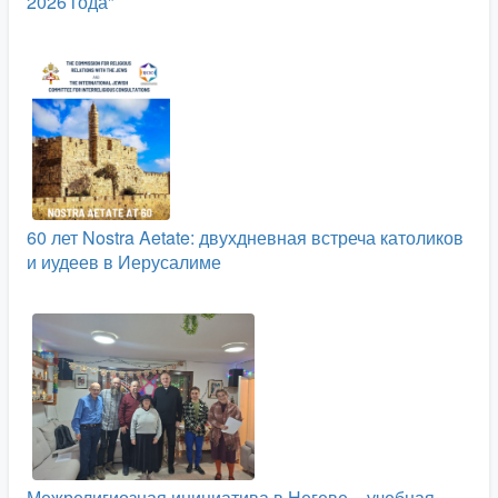
2026 года"
60 лет Nostra Aetate: двухдневная встреча католиков
и иудеев в Иерусалиме
Межрелигиозная инициатива в Негеве – учебная