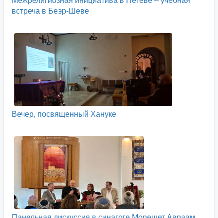
встреча в Беэр-Шеве
Вечер, посвященный Хануке
Панельная дискуссия в синагоге Морешет Авраам