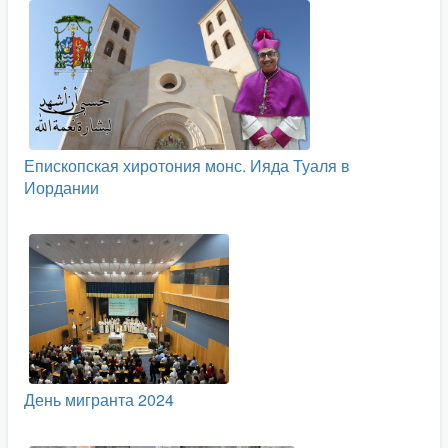
Епископская хиротония монс. Ияда Туаля в
Иордании
День мигранта 2024