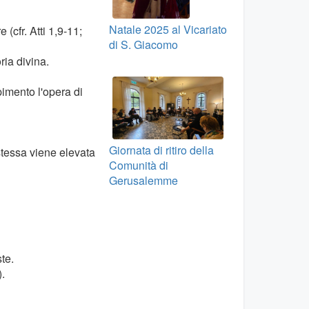
Natale 2025 al Vicariato
(cfr. Atti 1,9-11;
di S. Giacomo
ia divina.
imento l'opera di
Giornata di ritiro della
stessa viene elevata
Comunità di
Gerusalemme
te.
.