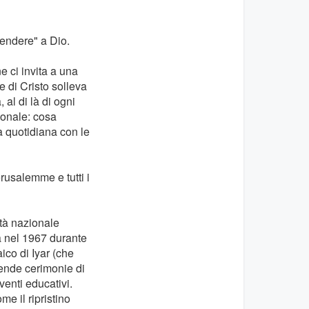
endere" a Dio.
e ci invita a una
e di Cristo solleva
 al di là di ogni
sonale: cosa
a quotidiana con le
rusalemme e tutti i
tà nazionale
 nel 1967 durante
ico di Iyar (che
ende cerimonie di
enti educativi.
e il ripristino