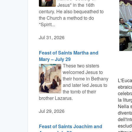
Jesus" in the 16th
century. He also bequeathed to
the Church a method to do
"Spirit...
Jul 31, 2026
Feast of Saints Martha and
Mary – July 29
These two sisters
welcomed Jesus to
their home in Bethany
L'Eucar
and later led Jesus to
ebraica
the tomb of their
celebr
brother Lazarus.
la litu
Nella s
Jul 29, 2026
diventa
dell'in
escludo
Feast of Saints Joachim and