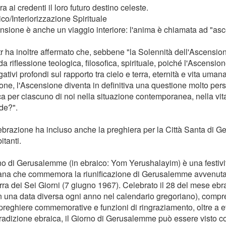
a ai credenti il ​​loro futuro destino celeste.
ico/Interiorizzazione Spirituale
nsione è anche un viaggio interiore: l'anima è chiamata ad "asc
r ha inoltre affermato che, sebbene "la Solennità dell'Ascension
a riflessione teologica, filosofica, spirituale, poiché l'Ascension
gativi profondi sul rapporto tra cielo e terra, eternità e vita umana,
sione, l'Ascensione diventa in definitiva una questione molto per
ica per ciascuno di noi nella situazione contemporanea, nella vit
de?".
ebrazione ha incluso anche la preghiera per la Città Santa di Ge
itanti.
rno di Gerusalemme (in ebraico: Yom Yerushalayim) è una festivi
iana che commemora la riunificazione di Gerusalemme avvenuta
rra dei Sei Giorni (7 giugno 1967). Celebrato il 28 del mese ebra
n una data diversa ogni anno nel calendario gregoriano), compr
 preghiere commemorative e funzioni di ringraziamento, oltre a ev
tradizione ebraica, il Giorno di Gerusalemme può essere visto com