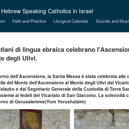
 Hebrew Speaking Catholics in Israel
ion
Faith and Practice
Liturgical Calendar
Sounds and Musi
istiani di lingua ebraica celebrano l'Ascension
e degli Ulivi.
orno dell'Ascensione, la Santa Messa è stata celebrata alle 
la del Monte dell’Ascensione al Monte degli Ulivi dal Vicari
Zelazko e dal Segretario Generale della Custodia di Terra Sa
insieme ai fedeli del Vicariato di San Giacomo. La solennità
iorno di Gerusalemme(Yom Yerushalaim)