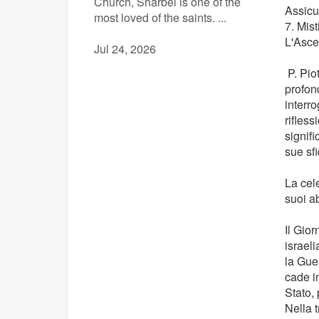
Church, Sharbel is one of the
Assicur
most loved of the saints. ...
7. Mist
L'Asce
Jul 24, 2026
P. Piot
profond
interro
rifles
signif
sue sfi
La cel
suoi ab
Il Gio
israel
la Gue
cade i
Stato,
Nella 