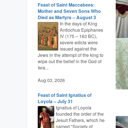
Feast of Saint Maccabees:
Mother and Seven Sons Who
Died as Martyrs – August 3
In the days of King
Antiochus Epiphanes
IV (175 – 163 BC),
severe edicts were
issued against the
Jews in the attempt of the king to
wipe out the belief in the God of
Isra...
Aug 03, 2026
Feast of Saint Ignatius of
Loyola – July 31
Ignatius of Loyola
founded the order of the
Jesuit Fathers, which he
named "Society of