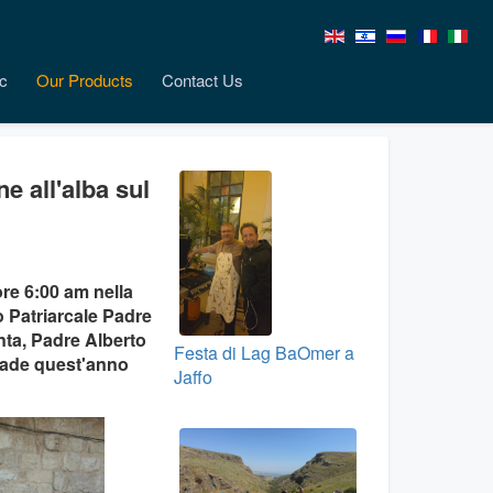
c
Our Products
Contact Us
e all'alba sul
ore 6:00 am nella
o Patriarcale Padre
nta, Padre Alberto
Festa di Lag BaOmer a
 cade quest'anno
Jaffo