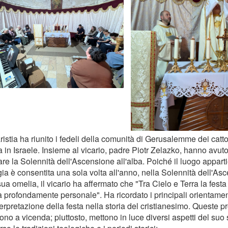
istia ha riunito i fedeli della comunità di Gerusalemme dei cattol
 in Israele. Insieme al vicario, padre Piotr Zelazko, hanno avuto 
are la Solennità dell'Ascensione all'alba. Poiché il luogo appar
rgia è consentita una sola volta all'anno, nella Solennità dell'As
ua omelia, il vicario ha affermato che "Tra Cielo e Terra la fest
 profondamente personale". Ha ricordato i principali orientamenti
terpretazione della festa nella storia del cristianesimo. Queste p
no a vicenda; piuttosto, mettono in luce diversi aspetti del suo 