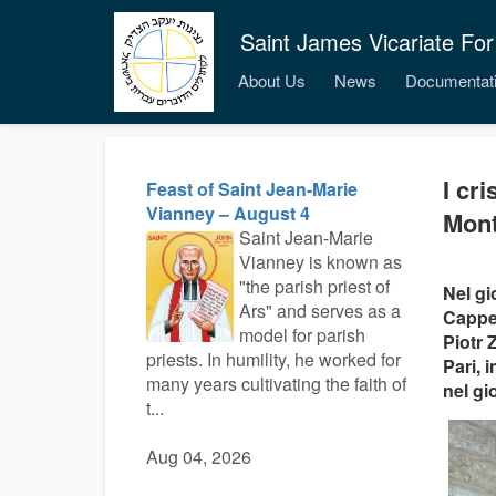
Saint James Vicariate For
About Us
News
Documentat
I cr
Feast of Saint Jean-Marie
Vianney – August 4
Mont
Saint Jean-Marie
Vianney is known as
"the parish priest of
Nel gi
Ars" and serves as a
Cappel
model for parish
Piotr 
priests. In humility, he worked for
Pari, 
many years cultivating the faith of
nel g
t...
Aug 04, 2026