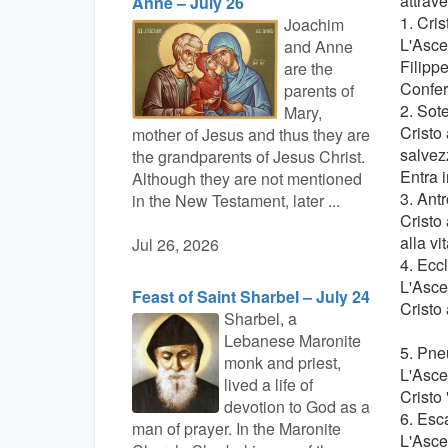
attrave
Anne – July 26
1. Cris
Joachim
L'Ascen
and Anne
Filippe
are the
Confer
parents of
2. Sote
Mary,
Cristo
mother of Jesus and thus they are
salvez
the grandparents of Jesus Christ.
Entra 
Although they are not mentioned
3. Ant
in the New Testament, later ...
Cristo
alla vi
Jul 26, 2026
4. Ecc
L'Asce
Feast of Saint Sharbel – July 24
Cristo 
Sharbel, a
Lebanese Maronite
5. Pne
monk and priest,
L'Asce
lived a life of
Cristo 
devotion to God as a
6. Esc
man of prayer. In the Maronite
L'Asce