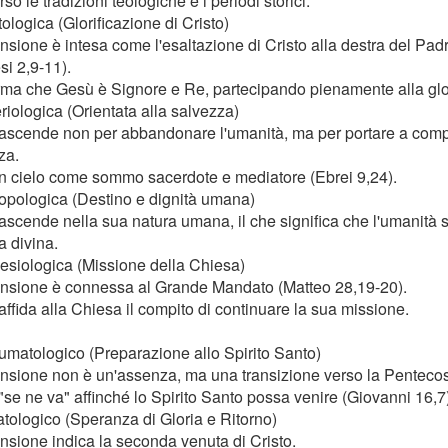
rso le tradizioni teologiche e i periodi storici:
tologica (Glorificazione di Cristo)
sione è intesa come l'esaltazione di Cristo alla destra del Padre 
si 2,9-11).
ma che Gesù è Signore e Re, partecipando pienamente alla glor
riologica (Orientata alla salvezza)
 ascende non per abbandonare l'umanità, ma per portare a comp
za.
in cielo come sommo sacerdote e mediatore (Ebrei 9,24).
ropologica (Destino e dignità umana)
 ascende nella sua natura umana, il che significa che l'umanità 
ta divina.
lesiologica (Missione della Chiesa)
nsione è connessa al Grande Mandato (Matteo 28,19-20).
affida alla Chiesa il compito di continuare la sua missione.
umatologico (Preparazione allo Spirito Santo)
nsione non è un'assenza, ma una transizione verso la Pentecos
"se ne va" affinché lo Spirito Santo possa venire (Giovanni 16,7)
atologico (Speranza di Gloria e Ritorno)
nsione indica la seconda venuta di Cristo.