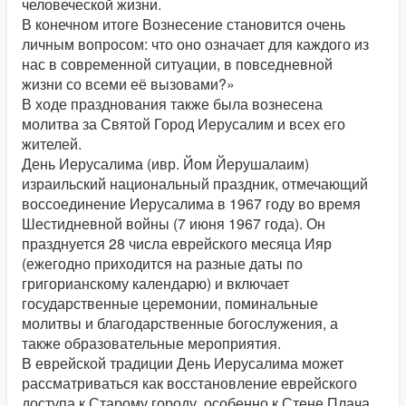
человеческой жизни.
В конечном итоге Вознесение становится очень
личным вопросом: что оно означает для каждого из
нас в современной ситуации, в повседневной
жизни со всеми её вызовами?»
В ходе празднования также была вознесена
молитва за Святой Город Иерусалим и всех его
жителей.
День Иерусалима (ивр. Йом Йерушалаим)
израильский национальный праздник, отмечающий
воссоединение Иерусалима в 1967 году во время
Шестидневной войны (7 июня 1967 года). Он
празднуется 28 числа еврейского месяца Ияр
(ежегодно приходится на разные даты по
григорианскому календарю) и включает
государственные церемонии, поминальные
молитвы и благодарственные богослужения, а
также образовательные мероприятия.
В еврейской традиции День Иерусалима может
рассматриваться как восстановление еврейского
доступа к Старому городу, особенно к Стене Плача.