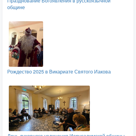
Празднование Богоявления в русскоязычной
общине
Рождество 2025 в Викариате Святого Иакова
День духовного уединения Иерусалимской общины