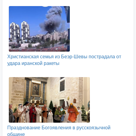
Христианская семья из Беэр-Шевы пострадала от
удара иранской ракеты
Празднование Богоявления в русскоязычной
общине