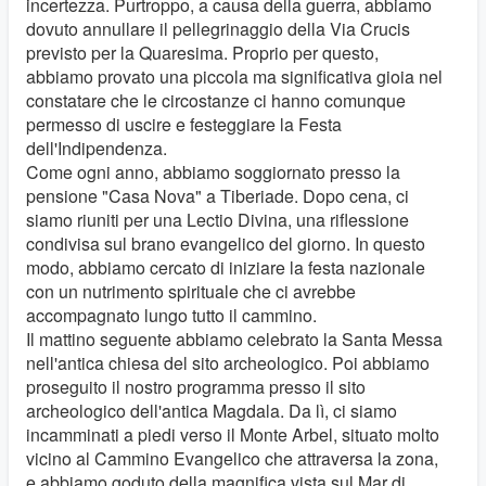
incertezza. Purtroppo, a causa della guerra, abbiamo
dovuto annullare il pellegrinaggio della Via Crucis
previsto per la Quaresima. Proprio per questo,
abbiamo provato una piccola ma significativa gioia nel
constatare che le circostanze ci hanno comunque
permesso di uscire e festeggiare la Festa
dell'Indipendenza.
Come ogni anno, abbiamo soggiornato presso la
pensione "Casa Nova" a Tiberiade. Dopo cena, ci
siamo riuniti per una Lectio Divina, una riflessione
condivisa sul brano evangelico del giorno. In questo
modo, abbiamo cercato di iniziare la festa nazionale
con un nutrimento spirituale che ci avrebbe
accompagnato lungo tutto il cammino.
Il mattino seguente abbiamo celebrato la Santa Messa
nell'antica chiesa del sito archeologico. Poi abbiamo
proseguito il nostro programma presso il sito
archeologico dell'antica Magdala. Da lì, ci siamo
incamminati a piedi verso il Monte Arbel, situato molto
vicino al Cammino Evangelico che attraversa la zona,
e abbiamo goduto della magnifica vista sul Mar di