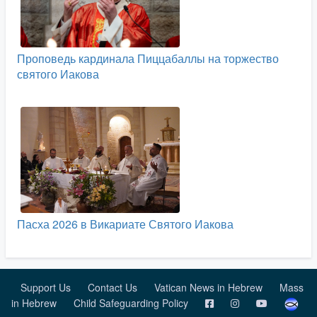
Проповедь кардинала Пиццабаллы на торжество
святого Иакова
Пасха 2026 в Викариате Святого Иакова
Support Us
Contact Us
Vatican News in Hebrew
Mass
in Hebrew
Child Safeguarding Policy