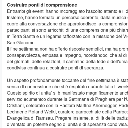
Costruire ponti di comprensione
Entrambi gli eventi hanno incoraggiato l'ascolto attento e il 
Insieme, hanno formato un percorso coerente, dalla musica 
cuore alla conversazione che approfondisce la comprension
partecipanti si sono arricchiti di una comprensione più chiara
in Terra Santa e un legame rafforzato con la missione del Vi
San Giacomo.
Il fine settimana non ha offerto risposte semplici, ma ha pr
consapevolezza, empatia e impegno, ricordandoci che al di là
dei giornali, delle relazioni, il cammino della fede e dell'uma
condivisa continua a costruire ponti di speranza.
Un aspetto profondamente toccante del fine settimana è stato 
senso di connessione che si è respirato durante tutto il wee
Questo spirito di unita’ si è manifestato magnificamente anc
servizio ecumenico durante la Settimana di Preghiera per l'
Cristiani, celebrato con la Pastora Martina Ahornegger, Pa
Lechner e Roland Weikl, curatore parrocchiale della Parroc
Evangelica di Ramsau. Pregare insieme, al di là delle tradiz
diventato un potente segno di unità e di speranza condivisa. 