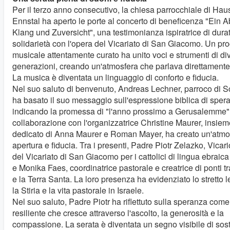
Per il terzo anno consecutivo, la chiesa parrocchiale di Hau
Ennstal ha aperto le porte al concerto di beneficenza "Ein A
Klang und Zuversicht", una testimonianza ispiratrice di dura
solidarietà con l'opera del Vicariato di San Giacomo. Un p
musicale attentamente curato ha unito voci e strumenti di di
generazioni, creando un'atmosfera che parlava direttamente
La musica è diventata un linguaggio di conforto e fiducia.
Nel suo saluto di benvenuto, Andreas Lechner, parroco di 
ha basato il suo messaggio sull'espressione biblica di sper
indicando la promessa di "l'anno prossimo a Gerusalemme". 
collaborazione con l'organizzatrice Christine Maurer, insiem
dedicato di Anna Maurer e Roman Mayer, ha creato un'atmos
apertura e fiducia. Tra i presenti, Padre Piotr Zelazko, Vica
del Vicariato di San Giacomo per i cattolici di lingua ebraica 
e Monika Faes, coordinatrice pastorale e creatrice di ponti tra
e la Terra Santa. La loro presenza ha evidenziato lo stretto 
la Stiria e la vita pastorale in Israele.
Nel suo saluto, Padre Piotr ha riflettuto sulla speranza come
resiliente che cresce attraverso l'ascolto, la generosità e la
compassione. La serata è diventata un segno visibile di sos