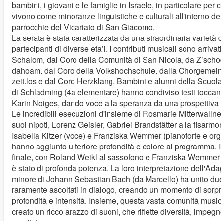
bambini, i giovani e le famiglie in Israele, in particolare per 
vivono come minoranze linguistiche e culturali all'interno de
parrocchie del Vicariato di San Giacomo.
La serata è stata caratterizzata da una straordinaria varietà 
partecipanti di diverse eta’i. I contributi musicali sono arrivati
Schalom, dal Coro della Comunità di San Nicola, da Z’schod
dahoam, dal Coro della Volkshochschule, dalla Chorgemein
zeit.los e dal Coro Herzklang. Bambini e alunni della Scuol
di Schladming (4a elementare) hanno condiviso testi toccanti,
Karin Noiges, dando voce alla speranza da una prospettiva
Le incredibili esecuzioni d'insieme di Rosmarie Mitterwallne
suoi nipoti, Lorenz Geisler, Gabriel Brandstätter alla fisarmo
Isabella Kitzer (voce) e Franziska Wemmer (pianoforte e or
hanno aggiunto ulteriore profondità e colore al programma. I
finale, con Roland Weikl al sassofono e Franziska Wemmer 
è stato di profonda potenza. La loro interpretazione dell'Ada
minore di Johann Sebastian Bach (da Marcello) ha unito du
raramente ascoltati in dialogo, creando un momento di sorp
profondità e intensità. Insieme, questa vasta comunità musi
creato un ricco arazzo di suoni, che riflette diversità, impegn