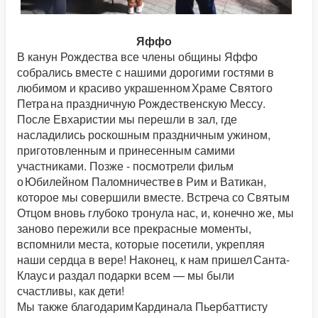
Яффо
В канун Рождества все члены общины Яффо
собрались вместе с нашими дорогими гостями в
любимом и красиво украшенном Храме Святого
Петра на праздничную Рождественскую Мессу.
После Евхаристии мы перешли в зал, где
насладились роскошным праздничным ужином,
приготовленным и принесенным самими
участниками. Позже - посмотрели фильм
о Юбилейном Паломничестве в Рим и Ватикан,
которое мы совершили вместе. Встреча со Святым
Отцом вновь глубоко тронула нас, и, конечно же, мы
заново пережили все прекрасные моменты,
вспомнили места, которые посетили, укрепляя
наши сердца в вере! Наконец, к нам пришел Санта-
Клаус и раздал подарки всем — мы были
счастливы, как дети!
Мы также благодарим Кардинала Пьербаттисту