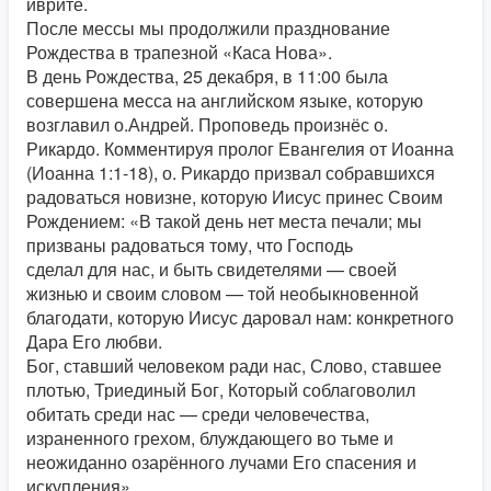
иврите.
После мессы мы продолжили празднование
Рождества в трапезной «Каса Нова».
В день Рождества, 25 декабря, в 11:00 была
совершена месса на английском языке, которую
возглавил о.Андрей. Проповедь произнёс о.
Рикардо. Комментируя пролог Евангелия от Иоанна
(Иоанна 1:1-18), о. Рикардо призвал собравшихся
радоваться новизне, которую Иисус принес Своим
Рождением: «В такой день нет места печали; мы
призваны радоваться тому, что Господь
сделал для нас, и быть свидетелями — своей
жизнью и своим словом — той необыкновенной
благодати, которую Иисус даровал нам: конкретного
Дара Его любви.
Бог, ставший человеком ради нас, Слово, ставшее
плотью, Триединый Бог, Который соблаговолил
обитать среди нас — среди человечества,
израненного грехом, блуждающего во тьме и
неожиданно озарённого лучами Его спасения и
искупления».