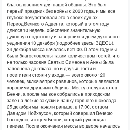
благословением для нашей общины. Это был
первый праздник без войны с 2023 года, и мы все
глубоко почувствовали это в своих душах.
Период Великого Адвента, который в этом году
длился 10 недель, обеспечил значительную
духовную подготовку и завершился днем ​​духовного
уединения 13 декабря (подробнее здесь: ЗДЕСЬ).
24 декабря месса началась в 21:00. В этом году мы
были благословлены таким количеством гостей, что
не только часовня Святых Симеона и Анны была
заполнена до отказа, но и друзья, гости и
посетители стояли у входа — всего около 120
человек, включая трех раввинов, которые являются
хорошими друзьями общины. Мессу отслужил отец
Бенни, а после мы все собрались в приходском
зале на легкие закуски и чашку горячего шоколада.
25 декабря мы начали раньше, в 17:00, с отцом
Давидом Нойхаусом, который совершил Вечерю
Господню, и отцом Бенни, который руководил
пением. После окончания мессы во дворе началось