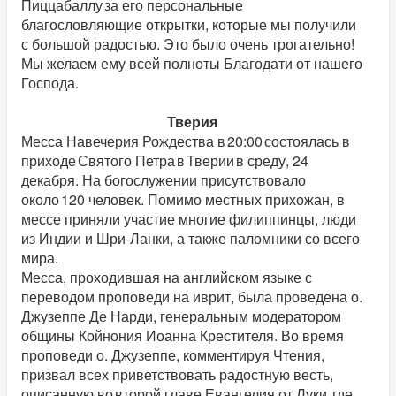
Пиццабаллу за его персональные
благословляющие открытки, которые мы получили
с большой радостью. Это было очень трогательно!
Мы желаем ему всей полноты Благодати от нашего
Господа.
Тверия
Месса Навечерия Рождества в 20:00 состоялась в
приходе Святого Петра в Тверии в среду, 24
декабря. На богослужении присутствовало
около 120 человек. Помимо местных прихожан, в
мессе приняли участие многие филиппинцы, люди
из Индии и Шри-Ланки, а также паломники со всего
мира.
Месса, проходившая на английском языке с
переводом проповеди на иврит, была проведена о.
Джузеппе Де Нарди, генеральным модератором
общины Койнония Иоанна Крестителя. Во время
проповеди о. Джузеппе, комментируя Чтения,
призвал всех приветствовать радостную весть,
описанную во второй главе Евангелия от Луки, где