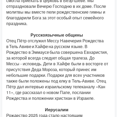
смогла приехать в церковь в Беэр-Шеве. Мы
отпраздновали Вечерю Господню в их доме. После
молитвы мы вместе пели рождественские гимны и
благодарили Бога за этот особый опыт семейного
праздника.
Русскоязычные общины
Отец Пётр отслужил Мессу Навечерия Рождества
в Тель Авиве и Хайфе на русском языке. В
Рождество в Эммаусе была совершена Евхаристия,
за которой всегда следует общая трапеза. До
Мессы - исповедь. Дети в Хайфе были в восторге от
присутствия Деда Мороза, который принес им
небольшие подарки. Подарки для всех участников
также были положены под елку в Тель-Авиве. Отец
Пётр дал интервью израильскому телеканалу «Кан
11», где рассказал о новом Папе, послании
Рождества и положении христиан в Израиле.
Иерусалим
Рождество 2025 года стало настоящим