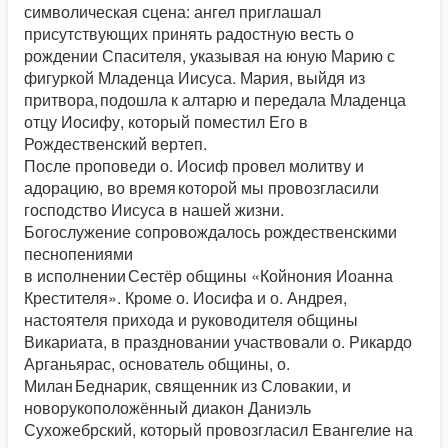
символическая сцена: ангел приглашал
присутствующих принять радостную весть о
рождении Спасителя, указывая на юную Марию с
фигуркой Младенца Иисуса. Мария, выйдя из
притвора, подошла к алтарю и передала Младенца
отцу Иосифу, который поместил Его в
Рождественский вертеп.
После проповеди о. Иосиф провел молитву и
адорацию, во время которой мы провозгласили
господство Иисуса в нашей жизни.
Богослужение сопровождалось рождественскими
песнопениями
в исполнении Сестёр общины «Койнония Иоанна
Крестителя». Кроме о. Иосифа и о. Андрея,
настоятеля прихода и руководителя общины
Викариата, в праздновании участвовали о. Рикардо
Арганьярас, основатель общины, о.
Милан Беднарик, священник из Словакии, и
новорукоположённый диакон Даниэль
Сухожебрский, который провозгласил Евангелие на