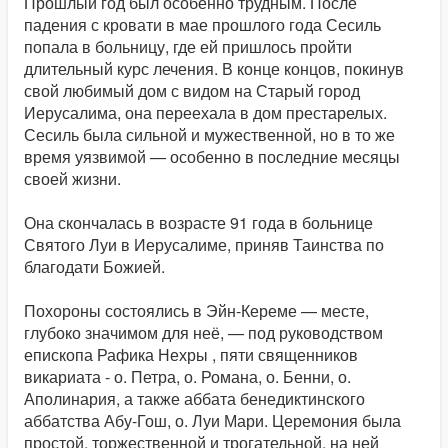
Прошлый год был особенно трудным. После
падения с кровати в мае прошлого года Сесиль
попала в больницу, где ей пришлось пройти
длительный курс лечения. В конце концов, покинув
свой любимый дом с видом на Старый город
Иерусалима, она переехала в дом престарелых.
Сесиль была сильной и мужественной, но в то же
время уязвимой — особенно в последние месяцы
своей жизни.
Она скончалась в возрасте 91 года в больнице
Святого Луи в Иерусалиме, приняв Таинства по
благодати Божией.
Похороны состоялись в Эйн-Кереме — месте,
глубоко значимом для неё, — под руководством
епископа Рафика Нехры , пяти священников
викариата - о. Петра, о. Романа, о. Бенни, о.
Аполинария, а также аббата бенедиктинского
аббатства Абу-Гош, о. Луи Мари. Церемония была
простой, торжественной и трогательной, на ней